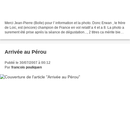
Merci Jean-Pierre (Bolle) pour l' information et la photo. Donc Erwan , le frére
de Loic, est (encore) champion de France en vol relatif a 4 et a 8. La photo a
surement été prise aprés la séance de dégustation..., 2 titres ca mérite bien
un double arrosage?...
Arrivée au Pérou
Publié le 30/07/2007 à 00:12
Par
francois pouliquen