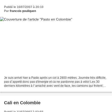
Publié le 16/07/2007 à 20:10
Par
francois pouliquen
Je suis arrivé hier a Pasto après un col à 2800 mètres. Journée très difficile,
pas d´appetit donc pas d'énergie et ca ne pardonne pas à vélo! Les 30
derniers kilomètres à l' arraché avec vent de face, les camions qui frolent:
surtout ne pas zigzaguer......
Cali en Colombie