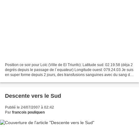
Position ce soir pour Loïc (Ville de El Triunfo): Latitude sud: 02.19.58 (déja 2
degrés depuis le passage de l´equateur) Longitude ouest: 079.24.03 Je suis
en super forme depuis 2 jours, des transfusions sanguines avec du sang de
lamas ! Mème le Docteur...
Descente vers le Sud
Publié le 24/07/2007 à 02:42
Par
francois pouliquen