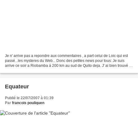
Je n' arrive pas a repondre aux commentaires , a part celui de Loic qui est
passé...les mysteres du Web... Donc des petites news pour tous: Je suis
arrive ce soir a Riobamba á 200 km au sud de Quito deja. J' ai bien trouvé le
rythme et enfilé deux cols...
Equateur
Publié le 22/07/2007 à 01:39
Par
francois pouliquen