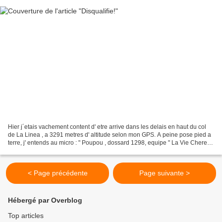
Hier j´etais vachement content d' etre arrive dans les delais en haut du col
de La Linea , a 3291 metres d' altitude selon mon GPS. A peine pose pied a
terre, j' entends au micro : " Poupou , dossard 1298, equipe " La Vie Chere"
est attendu par les Commissaires":...
< Page précédente
Page suivante >
Hébergé par Overblog
Top articles