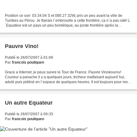
Position ce soir: 03.34.04 S et 080.27.32W, pris un peu avant la ville de
Tumbes au Pérou. Je flairais l´embrouille a cette frontière, ca n´a pas raté! L
´Equateur est un pays un peu bordélique, au poste frontière après la
Colombie les douaniers équatoriens...
Pauvre Vino!
Publié le 26/07/2007 à 01:06
Par
francois pouliquen
Grace a Internet, je peux suivre le Tour de France. Pauvre Vinokourov!
Coureur a panache il y a quelques jours, tricheur malfaisant aujourd´hui,
adulé puis piétiné en l´espace de quelques heures. Il est toujours pour moi
un coureur racé, combatif et ...attachant,...
Un autre Equateur
Publié le 26/07/2007 à 00:35
Par
francois pouliquen