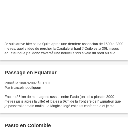
Je suis arrive hier soir a Quito apres une derniere ascencion de 1600 a 2800
metres, quelle idée de percher la Capitale si haut ? Quito est a 30km sous l'
equateur que j' ai donc traversé une nouvelle fois a velo du nord au sud
apres Sumatra. Un monument...
Passage en Equateur
Publié le 18/07/2007 à 01:10
Par
francois pouliquen
Encore 85 km de montagnes russes entre Pasto (un col a plus de 3000
metres juste apres la ville) et Ipales a 6km de la frontiere de l' Equateur que
je passerai demain matin. Le Magic allegè est plus confortable et je me
regale dans les descentes qui sont...
Pasto en Colombie