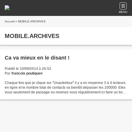
MENU
Accueil
» MOBILE.ARCHIVES
MOBILE.ARCHIVES
Ca va mieux en le disant !
Publié le 10/08/2014 à 20:52
Par
francois pouliquen
Chaque fois que je clique sur "Unautretour" il y a en moyenne 3 à 4 lecteurs
en ligne et le nombre total de contacts va bientôt dépasser les 100000. Etes
vous seulement de passage ou revenez vous régulièrement ici faire un bout
de chemin avec moi? Je...