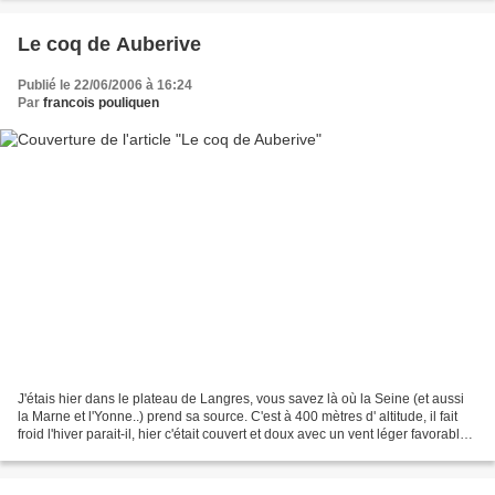
Le coq de Auberive
Publié le 22/06/2006 à 16:24
Par
francois pouliquen
J'étais hier dans le plateau de Langres, vous savez là où la Seine (et aussi
la Marne et l'Yonne..) prend sa source. C'est à 400 mètres d' altitude, il fait
froid l'hiver parait-il, hier c'était couvert et doux avec un vent léger favorable,
le régal du...