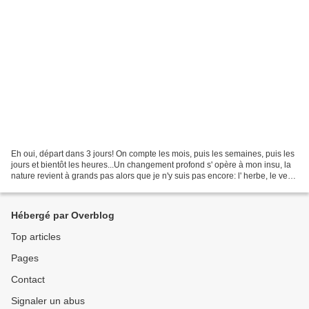
Eh oui, départ dans 3 jours! On compte les mois, puis les semaines, puis les
jours et bientôt les heures...Un changement profond s' opère à mon insu, la
nature revient à grands pas alors que je n'y suis pas encore: l' herbe, le vent,
la bonne place pour...
Hébergé par Overblog
Top articles
Pages
Contact
Signaler un abus