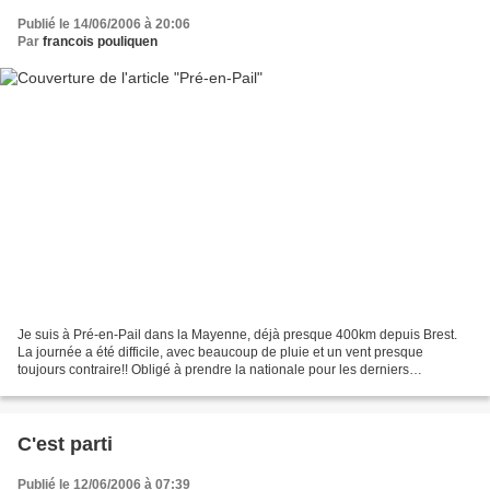
Publié le 14/06/2006 à 20:06
Par
francois pouliquen
Je suis à Pré-en-Pail dans la Mayenne, déjà presque 400km depuis Brest.
La journée a été difficile, avec beaucoup de pluie et un vent presque
toujours contraire!! Obligé à prendre la nationale pour les derniers
kilomètres, j'ai été un peu "aidé" par le...
C'est parti
Publié le 12/06/2006 à 07:39