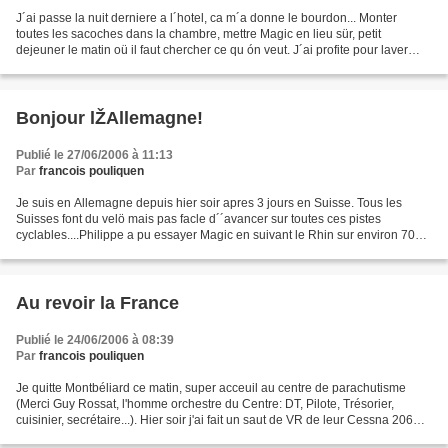
J´ai passe la nuit derniere a l´hotel, ca m´a donne le bourdon... Monter
toutes les sacoches dans la chambre, mettre Magic en lieu sür, petit
dejeuner le matin oü il faut chercher ce qu ón veut. J´ai profite pour laver
tous mes fringues dans la douche...
Bonjour lŽAllemagne!
Publié le 27/06/2006 à 11:13
Par
francois pouliquen
Je suis en Allemagne depuis hier soir apres 3 jours en Suisse. Tous les
Suisses font du velö mais pas facle d´´avancer sur toutes ces pistes
cyclables....Philippe a pu essayer Magic en suivant le Rhin sur environ 70
km. Les gens sont tres acceuillants...
Au revoir la France
Publié le 24/06/2006 à 08:39
Par
francois pouliquen
Je quitte Montbéliard ce matin, super acceuil au centre de parachutisme
(Merci Guy Rossat, l'homme orchestre du Centre: DT, Pilote, Trésorier,
cuisinier, secrétaire...). Hier soir j'ai fait un saut de VR de leur Cessna 206
Soloy, ca m'a permis d' observer...