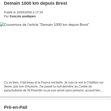
Demain 1000 km depuis Brest
Publié le 20/06/2006 à 17:30
Par
francois pouliquen
Ca va bien, il fait beau et la France est belle. Je suis ce soir à Chatillon sur
Seine, pas loin d'Auxerre. J'ai passé la nuit dernière au Centre de
parachutisme de St Florentin ou je suis arrivé sans prévenir, acceuil très
sympa et on a refait le monde...
Pré-en-Pail