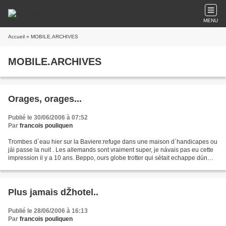
MENU
Accueil
» MOBILE.ARCHIVES
MOBILE.ARCHIVES
Orages, orages...
Publié le 30/06/2006 à 07:52
Par
francois pouliquen
Trombes d´eau hier sur la Baviere:refuge dans une maison d´handicapes ou
jái passe la nuit . Les allemands sont vraiment super, je návais pas eu cette
impression il y a 10 ans. Beppo, ours globe trotter qui sétait echappe dún
zoo en Italie et avait parcouru...
Plus jamais dŽhotel..
Publié le 28/06/2006 à 16:13
Par
francois pouliquen