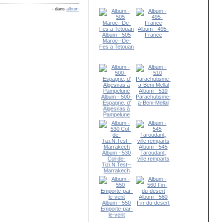
-
dans
album
Album - 495-
Album - 505
France
Maroc--De-
Fes a Tetouan
Album - 510
Album - 500-
Parachutisme-
Espagne, d'
a-Beni-Mellal
Algesiras à
Pampelune
Album - 545
Album - 530
Taroudant;
Col-de-
ville remparts
Tizi.N.Test--
Marrakech
Album - 560
Album - 550
Fin-du-desert
Emporte-par-
le-vent