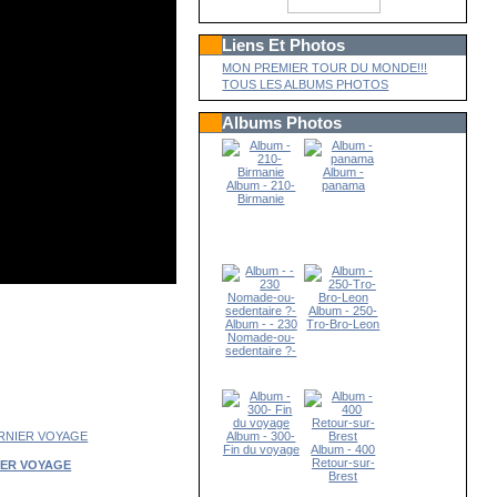
Liens Et Photos
MON PREMIER TOUR DU MONDE!!!
TOUS LES ALBUMS PHOTOS
Albums Photos
Album -
Album - 210-
panama
Birmanie
Album - 250-
Album - - 230
Tro-Bro-Leon
Nomade-ou-
sedentaire ?-
Album - 300-
Fin du voyage
Album - 400
Retour-sur-
IER VOYAGE
Brest