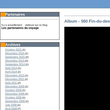
Partenaires
Album - 560 Fin-du-des
Il y a actuellement
visiteurs sur ce blog
Les partenaires du voyage
Archives
Octobre 2021
(1)
Décembre 2015
(1)
Septembre 2015
(2)
Décembre 2014
(2)
Septembre 2014
(1)
Août 2014
(1)
Avril 2014
(1)
Décembre 2013
(1)
Décembre 2011
(1)
Août 2011
(2)
Décembre 2009
(1)
Octobre 2009
(1)
Décembre 2008
(1)
Octobre 2008
(1)
Septembre 2008
(1)
Juin 2008
(1)
Avril 2008
(7)