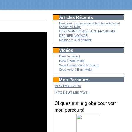
Articles Récents
Nouveau : Livre rassemblant les articles et
photos du blog!
CEREMONIE D'ADIEU DE FRANCOIS
DERNIER VOYAGE
Massacre à Peshawar
Vidéos
Dans le désert
Para à Beni-Melal
Sous la tente dans le désert
Sous voile à Béni-Mélal
Mon Parcours
MON PARCOURS
INFOS SUR LES PAYS
Cliquez sur le globe pour voir
mon parcours!