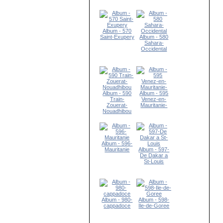
Album - 570
Saint-Exupery
Album - 580
Sahara-
Occidental
Album - 590
Album - 595
Train-
Venez-en-
Zouerat-
Mauritanie-
Nouadhibou
Album - 596-
Mauritanie
Album - 597-
De Dakar a
St-Louis
Album - 980-
Album - 598-
cappadoce
Ile-de-Goree