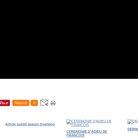
Repost
0
Article publié depuis Overblog
DERN
CEREMONIE D'ADIEU DE
FRANCOIS