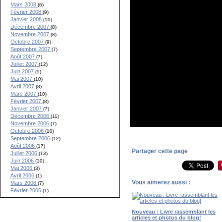
Mars 2008
(6)
Février 2008
(9)
Janvier 2008
(10)
Décembre 2007
(8)
Novembre 2007
(8)
Octobre 2007
(9)
Septembre 2007
(7)
Août 2007
(7)
Juillet 2007
(12)
Juin 2007
(5)
Mai 2007
(10)
Avril 2007
(8)
Mars 2007
(10)
Février 2007
(8)
Janvier 2007
(7)
Décembre 2006
(11)
Novembre 2006
(7)
Octobre 2006
(10)
Septembre 2006
(12)
Août 2006
(17)
Partager cette page
Juillet 2006
(13)
Juin 2006
(10)
Mai 2006
(3)
Avril 2006
(1)
Vous aimerez aussi :
Mars 2006
(7)
Février 2006
(1)
Nouveau : Livre rassemblant les
articles et photos du blog!