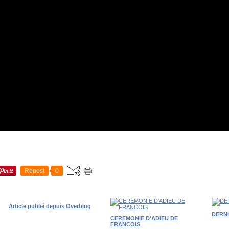
Repost
0
Article publié depuis Overblog
DERN
CEREMONIE D'ADIEU DE
FRANCOIS