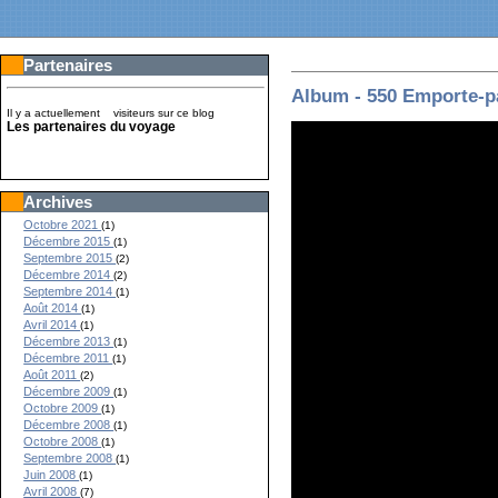
Partenaires
Album - 550 Emporte-pa
Il y a actuellement
visiteurs sur ce blog
Les partenaires du voyage
Archives
Octobre 2021
(1)
Décembre 2015
(1)
Septembre 2015
(2)
Décembre 2014
(2)
Septembre 2014
(1)
Août 2014
(1)
Avril 2014
(1)
Décembre 2013
(1)
Décembre 2011
(1)
Août 2011
(2)
Décembre 2009
(1)
Octobre 2009
(1)
Décembre 2008
(1)
Octobre 2008
(1)
Septembre 2008
(1)
Juin 2008
(1)
Avril 2008
(7)