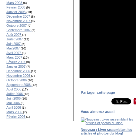
Mars 2008
(6)
Février 2008
(9)
Janvier 2008
(10)
Décembre 2007
(8)
Novembre 2007
(8)
Octobre 2007
(9)
Septembre 2007
(7)
Août 2007
(7)
Juillet 2007
(12)
Juin 2007
(5)
Mai 2007
(10)
Avril 2007
(8)
Mars 2007
(10)
Février 2007
(8)
Janvier 2007
(7)
Décembre 2006
(11)
Novembre 2006
(7)
Octobre 2006
(10)
Septembre 2006
(12)
Août 2006
(17)
Partager cette page
Juillet 2006
(13)
Juin 2006
(10)
Mai 2006
(3)
Avril 2006
(1)
Vous aimerez aussi :
Mars 2006
(7)
Février 2006
(1)
Nouveau : Livre rassemblant les
articles et photos du blog!