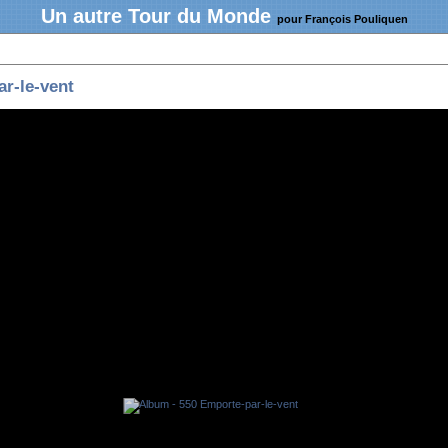
Un autre Tour du Monde
pour François Pouliquen
r-le-vent