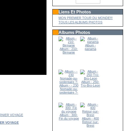
Liens Et Photos
MON PREMIER TOUR DU MONDE!!!
TOUS LES ALBUMS PHOTOS
Albums Photos
Album -
Album - 210-
panama
Birmanie
Album - 250-
Album - - 230
Tro-Bro-Leon
Nomade-ou-
sedentaire ?-
Album - 300-
Fin du voyage
Album - 400
Retour-sur-
IER VOYAGE
Brest