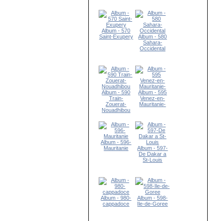
Album - 570
Saint-Exupery
Album - 580
Sahara-
Occidental
Album - 590
Album - 595
Train-
Venez-en-
Zouerat-
Mauritanie-
Nouadhibou
Album - 596-
Mauritanie
Album - 597-
De Dakar a
St-Louis
Album - 980-
Album - 598-
cappadoce
Ile-de-Goree