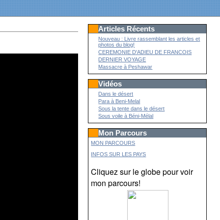
Articles Récents
Nouveau : Livre rassemblant les articles et
photos du blog!
CEREMONIE D'ADIEU DE FRANCOIS
DERNIER VOYAGE
Massacre à Peshawar
Vidéos
Dans le désert
Para à Beni-Melal
Sous la tente dans le désert
Sous voile à Béni-Mélal
Mon Parcours
MON PARCOURS
INFOS SUR LES PAYS
Cliquez sur le globe pour voir
mon parcours!