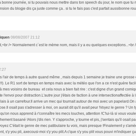
a bonne journée, si tu pouvais nous mettre dans ton speech du jour, le nom que tu m
sion du blogje dis ça juste comme ça.. si tu le fais pas c'est parfait aussibonne ro
liquen
08/08/2007 21:12
d,<br /> Normalement c´est le mème nom, mais il y a eu quelques exceptions...<br 
2:27
s l'air de temps à autre quand même , mais depuis 1 semaine je traine une grosse 
!!!!). Le R1 sort de temps en temps mais avec la météo que l'on a ce n'est guère facil
 à mes voisins de bureau et cela nous a bien fait rire : c'est digne d'un grand comiqu
 l'envoi pour distraction.L'autre jour j'étais de faction à une intersectionaffectée à 
llais à un carrefour.Il arrive un mec qui tournait autour de moi avec un papelard.On a
e.Il osait pas s'adresser à moi, on aurait dit qu'il avait peur !Voyez le genre ? Un 
qu'on nous apprend à r'connaître les mecs louches, attention !C'lui-là si vous voule
ement basané !Alors j'dis rien. Y s'approche, y tourne et pis, j'sentais qu'il osait pas
oyez.C'était le genre de mec patibulaire tu vois, mais presque !Finalement y s'amène
t, s'y you pli, axecousi-moi s'y you plit.A c'que s'y you plit vous pouvi m'indiquer çui l