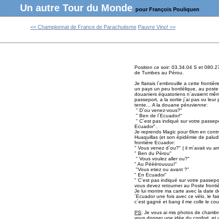
Un autre Tour du Monde
pour François Pouliquen
<< Championnat de France de Parachutisme
Pauvre Vino! >>
Position ce soir: 03.34.04 S et 080.27
de Tumbes au Pérou.
Je flairais l´embrouille a cette fronti
un pays un peu bordélique, au poste 
douaniers équatoriens n´avaient mê
passeport, a la sortie j´ai pas vu leur
tente... A la douane péruvienne:
" D´ou venez-vous?"
" Ben de l´Ecuador!"
" C´est pas indiqué sur votre passep
Ecuador".
Je reprends Magic pour 6km en contre
Huaquillas (et son épidémie de paludi
frontière Ecuador:
" Vous venez d´ou?" ( il m´avait vu arri
" Ben du Pérou"
" Vous voulez aller ou?"
" Au Pééérouuuu!"
"Vous etiez ou avant ?"
" En Ecuador"
" C´est pas indiqué sur votre passepor
vous devez retourner au Poste fronti
Je lui montre ma carte avec la date de
´Ecuador une fois avec ce vélo, le faire
c´est gagné et bang il me colle le co
PS
: Je vous ai mis photos de chambr
vous donner une idée du confort, et u