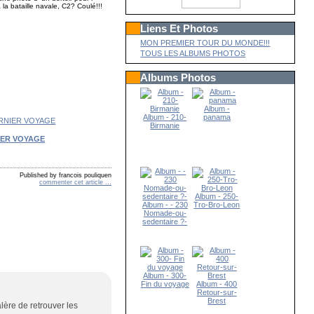
a la bataille navale, C2? Coulé!!!
Liens Et Photos
MON PREMIER TOUR DU MONDE!!!
TOUS LES ALBUMS PHOTOS
Albums Photos
Album -
Album - 210-
panama
Birmanie
IER VOYAGE
Published by francois pouliquen
commenter cet article
…
Album - 250-
Album - - 230
Tro-Bro-Leon
Nomade-ou-
sedentaire ?-
Album - 300-
Fin du voyage
Album - 400
Retour-sur-
Brest
lère de retrouver les