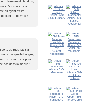
oudri faire une diclaration,
" Ouais ! Vous avez vos
nte ou ayant existé
Album - 570
illant , tu devrais y
Saint-Exupery
Album - 580
Sahara-
Occidental
Album - 590
Album - 595
Train-
Venez-en-
 voit des trucs naz sur
Zouerat-
Mauritanie-
Nouadhibou
 il nous manque le bougre,
vec un dictionnaire pour
meme pas dans la manuel?
Album - 596-
Mauritanie
Album - 597-
De Dakar a
St-Louis
Album - 980-
Album - 598-
cappadoce
Ile-de-Goree