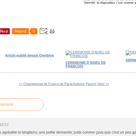
´éternité: la disposition c´est comme 
Repost
0
Article publié depuis Overblog
DERN
CEREMONIE D'ADIEU DE
FRANCOIS
<< Championnat de France de Parachutisme
Pauvre Vino! >>
mentaire
18:52
ssi agréable le blogtiens, une petite demande, juste comme çavu que c'est un peu ga