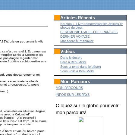
Articles Récents
Nouveau : Livre rassemblant les articles et
photos du blog!
CEREMONIE D'ADIEU DE FRANCOIS
DERNIER VOYAGE
Massacre à Peshawar
.32W, pris un peu avant la ville
Vidéos
ère, ca n´a pas raté! L´Equateur est
frontière après la Colombie les
Dans le désert
me pas daigné regarder mon
 poste frontière caché derrière une
Para à Beni-Melal
Sous la tente dans le désert
Sous voile à Béni-Mélal
ort!, vous devez retourner en
Mon Parcours
-sens avec toute la ville de
sme) a retraverser. Au poste
MON PARCOURS
ver...)
INFOS SUR LES PAYS
Cliquez sur le globe pour voir
mon parcours!
t, vous etes en situation illégale,
ère avec la Colombie!"
s étapes: " J´ai traversé l
 trois fois c´est trop" . Il se marre,
up de tampon de sortie...
e d´hotel et vue du balcon pour
ne photo d' un dortoir pour l