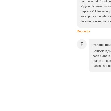
coumissariat d'poulice 
s'y you plit, axecousi-m
papiers ?".Il les avai
serai pure coïncidenc
faire un bon séjour.bo
Répondre
F
francois pou
Salut Alain,M
cette planète
putain de cam
pas laisser d