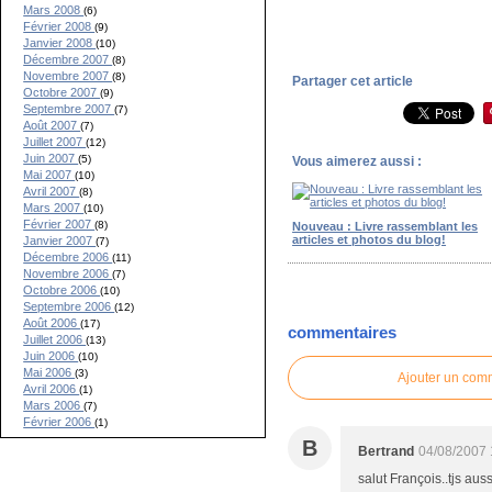
Mars 2008
(6)
Février 2008
(9)
Janvier 2008
(10)
Décembre 2007
(8)
Novembre 2007
(8)
Partager cet article
Octobre 2007
(9)
Septembre 2007
(7)
Août 2007
(7)
Juillet 2007
(12)
Juin 2007
(5)
Vous aimerez aussi :
Mai 2007
(10)
Avril 2007
(8)
Mars 2007
(10)
Février 2007
(8)
Nouveau : Livre rassemblant les
articles et photos du blog!
Janvier 2007
(7)
Décembre 2006
(11)
Novembre 2006
(7)
Octobre 2006
(10)
Septembre 2006
(12)
Août 2006
(17)
commentaires
Juillet 2006
(13)
Juin 2006
(10)
Mai 2006
(3)
Ajouter un com
Avril 2006
(1)
Mars 2006
(7)
Février 2006
(1)
B
Bertrand
04/08/2007 
salut François..tjs au