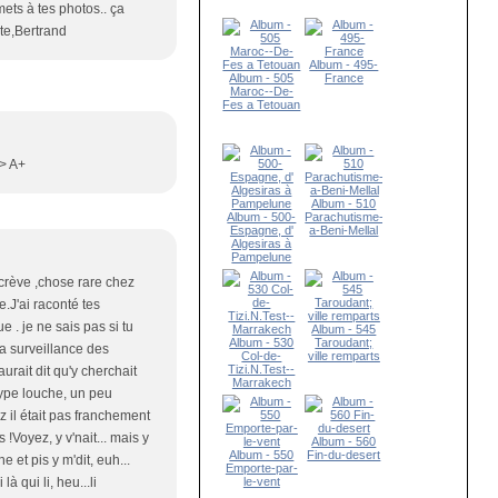
ets à tes photos.. ça
ute,Bertrand
Album - 495-
Album - 505
France
Maroc--De-
Fes a Tetouan
/> A+
Album - 510
Album - 500-
Parachutisme-
Espagne, d'
a-Beni-Mellal
Algesiras à
Pampelune
crève ,chose rare chez
e.J'ai raconté tes
e . je ne sais pas si tu
Album - 545
Album - 530
Taroudant;
la surveillance des
Col-de-
ville remparts
Tizi.N.Test--
urait dit qu'y cherchait
Marrakech
type louche, un peu
z il était pas franchement
 !Voyez, y v'nait... mais y
Album - 560
Album - 550
Fin-du-desert
 et pis y m'dit, euh...
Emporte-par-
à qui li, heu...li
le-vent