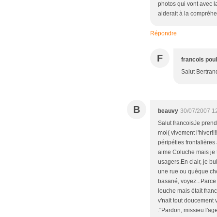
photos qui vont avec l
aiderait à la compréhen
Répondre
F
francois pou
Salut Bertran
B
beauvy
30/07/2007 1
Salut francoisJe prend
moi( vivement l'hiver!!
péripéties frontalières
aime Coluche mais je te
usagers.En clair, je bu
une rue ou quèque chos
basané, voyez...Parce 
louche mais était franch
v'nait tout doucement v
:"Pardon, missieu l'agen