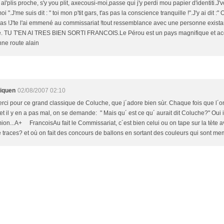
al'plis proche, s'y you plit, axecousi-moi,passe qui j'y perdi mou papier d'identiti.J'v
oi ".J'me suis dit : " toi mon p'tit gars, t'as pas la conscience tranquille !".J'y ai dit :
t pas !J'te l'ai emmené au commissariat !tout ressemblance avec une personne exista
e. TU T'EN AI TRES BIEN SORTI FRANCOIS.Le Pérou est un pays magnifique et accue
nne route alain
liquen
02/08/2007 02:10
erci pour ce grand classique de Coluche, que j´adore bien sùr. Chaque fois que l´on
 et il y en a pas mal, on se demande: " Mais qu´ est ce qu´ aurait dit Coluche?" Oui
ion...A+ FrancoisAu fait le Commissariat, c´est bien celui ou on tape sur la tète a
e traces? et où on fait des concours de ballons en sortant des couleurs qui sont 