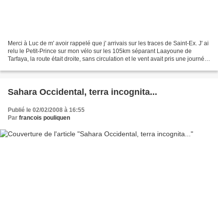
Merci à Luc de m' avoir rappelé que j' arrivais sur les traces de Saint-Ex. J' ai
relu le Petit-Prince sur mon vélo sur les 105km séparant Laayoune de
Tarfaya, la route était droite, sans circulation et le vent avait pris une journée
de repos car c' était...
Sahara Occidental, terra incognita...
Publié le 02/02/2008 à 16:55
Par
francois pouliquen