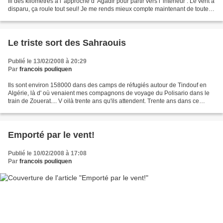
fil des kilométres à l' approche d' Agadir pour partir vers l' intérieur . Le vent a
disparu, ça roule tout seul! Je me rends mieux compte maintenant de toute l'
énergie...
Le triste sort des Sahraouis
Publié le 13/02/2008 à 20:29
Par
francois pouliquen
Ils sont environ 158000 dans des camps de réfugiés autour de Tindouf en
Algérie, là d' où venaient mes compagnons de voyage du Polisario dans le
train de Zouerat.... V oilà trente ans qu'ils attendent. Trente ans dans ce
désert inhospitalier de sable...
Emporté par le vent!
Publié le 10/02/2008 à 17:08
Par
francois pouliquen