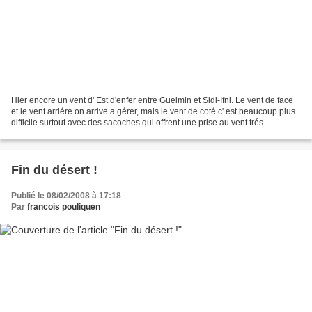
Hier encore un vent d' Est d'enfer entre Guelmin et Sidi-Ifni. Le vent de face
et le vent arriére on arrive a gérer, mais le vent de coté c' est beaucoup plus
difficile surtout avec des sacoches qui offrent une prise au vent trés
importante. C' est un...
Fin du désert !
Publié le 08/02/2008 à 17:18
Par
francois pouliquen