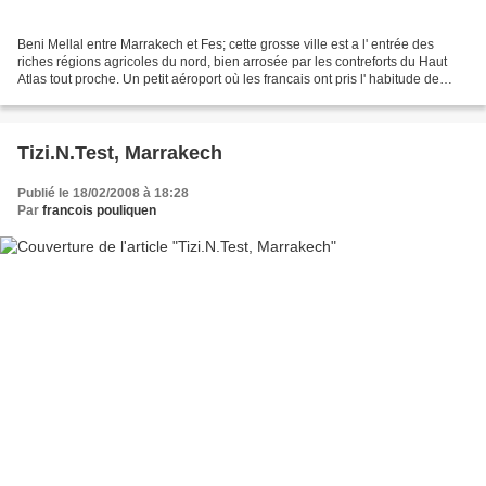
Beni Mellal entre Marrakech et Fes; cette grosse ville est a l' entrée des
riches régions agricoles du nord, bien arrosée par les contreforts du Haut
Atlas tout proche. Un petit aéroport où les francais ont pris l' habitude de
venir sauter en parachute...
Tizi.N.Test, Marrakech
Publié le 18/02/2008 à 18:28
Par
francois pouliquen