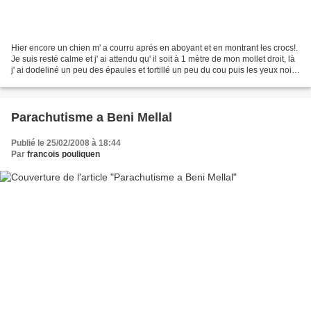
Hier encore un chien m' a courru aprés en aboyant et en montrant les crocs!.
Je suis resté calme et j' ai attendu qu' il soit à 1 mètre de mon mollet droit, là
j' ai dodeliné un peu des épaules et tortillé un peu du cou puis les yeux noirs
et le regard...
Parachutisme a Beni Mellal
Publié le 25/02/2008 à 18:44
Par
francois pouliquen