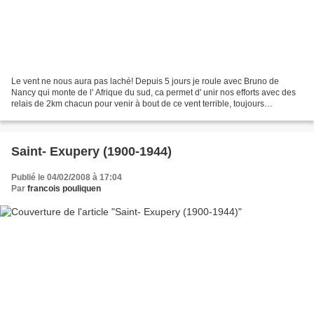
Le vent ne nous aura pas laché! Depuis 5 jours je roule avec Bruno de
Nancy qui monte de l' Afrique du sud, ca permet d' unir nos efforts avec des
relais de 2km chacun pour venir à bout de ce vent terrible, toujours
pratiquement de face. Ce matin il est...
Saint- Exupery (1900-1944)
Publié le 04/02/2008 à 17:04
Par
francois pouliquen