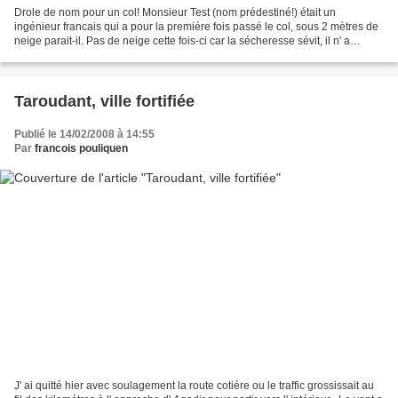
Drole de nom pour un col! Monsieur Test (nom prédestiné!) était un
ingénieur francais qui a pour la premiére fois passé le col, sous 2 mètres de
neige parait-il. Pas de neige cette fois-ci car la sécheresse sévit, il n' a
pratiquement pas plu depuis 1...
Taroudant, ville fortifiée
Publié le 14/02/2008 à 14:55
Par
francois pouliquen
J' ai quitté hier avec soulagement la route cotiére ou le traffic grossissait au