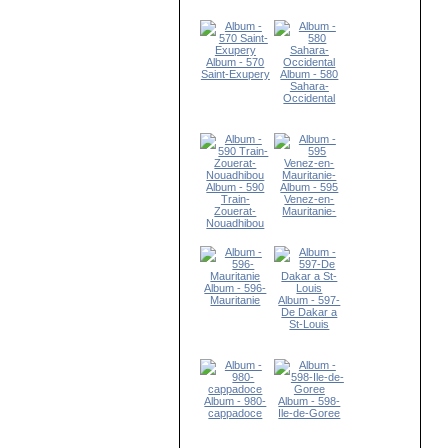
Album - 570
Saint-Exupery
Album - 580
Sahara-
Occidental
Album - 590
Album - 595
Train-
Venez-en-
Zouerat-
Mauritanie-
Nouadhibou
Album - 596-
Mauritanie
Album - 597-
De Dakar a
St-Louis
Album - 980-
Album - 598-
cappadoce
Ile-de-Goree