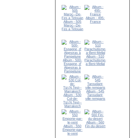
Album - 495-
Album - 505
France
Maroc--De-
Fes a Tetouan
Album - 510
Album - 500-
Parachutisme-
Espagne, d'
a-Beni-Mellal
Algesiras à
Pampelune
Album - 545
Album - 530
Taroudant;
Col-de-
ville remparts
Tizi.N.Test--
Marrakech
Album - 560
Album - 550
Fin-du-desert
Emporte-par-
le-vent