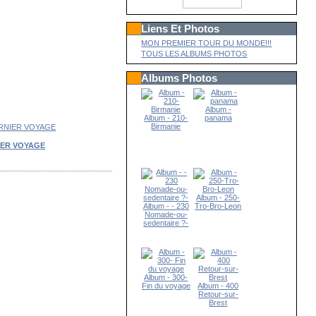
Liens Et Photos
MON PREMIER TOUR DU MONDE!!!
TOUS LES ALBUMS PHOTOS
Albums Photos
Album -
Album - 210-
panama
Birmanie
IER VOYAGE
Album - 250-
Album - - 230
Tro-Bro-Leon
Nomade-ou-
sedentaire ?-
Album - 300-
Fin du voyage
Album - 400
Retour-sur-
Brest