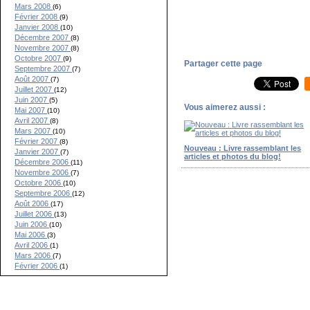
Mars 2008
(6)
Février 2008
(9)
Janvier 2008
(10)
Décembre 2007
(8)
Novembre 2007
(8)
Octobre 2007
(9)
Partager cette page
Septembre 2007
(7)
Août 2007
(7)
Juillet 2007
(12)
Juin 2007
(5)
Vous aimerez aussi :
Mai 2007
(10)
Avril 2007
(8)
Mars 2007
(10)
Février 2007
(8)
Nouveau : Livre rassemblant les
Janvier 2007
(7)
articles et photos du blog!
Décembre 2006
(11)
Novembre 2006
(7)
Octobre 2006
(10)
Septembre 2006
(12)
Août 2006
(17)
Juillet 2006
(13)
Juin 2006
(10)
Mai 2006
(3)
Avril 2006
(1)
Mars 2006
(7)
Février 2006
(1)