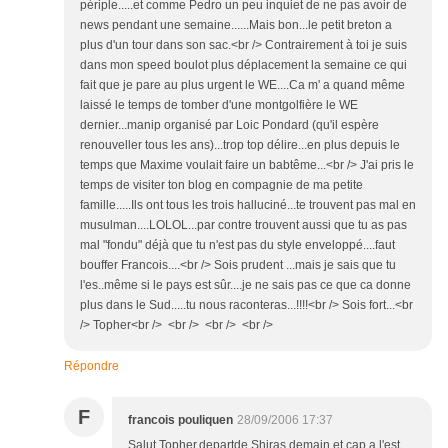
périple.....et comme Pedro un peu inquiet de ne pas avoir de
news pendant une semaine......Mais bon...le petit breton a
plus d'un tour dans son sac.<br /> Contrairement à toi je suis
dans mon speed boulot plus déplacement la semaine ce qui
fait que je pare au plus urgent le WE....Ca m' a quand même
laissé le temps de tomber d'une montgolfière le WE
dernier...manip organisé par Loic Pondard (qu'il espère
renouveller tous les ans)...trop top délire...en plus depuis le
temps que Maxime voulait faire un babtême...<br /> J'ai pris le
temps de visiter ton blog en compagnie de ma petite
famille.....Ils ont tous les trois halluciné...te trouvent pas mal en
musulman....LOLOL...par contre trouvent aussi que tu as pas
mal "fondu" déjà que tu n'est pas du style enveloppé....faut
bouffer Francois....<br /> Sois prudent ...mais je sais que tu
l'es..même si le pays est sûr....je ne sais pas ce que ca donne
plus dans le Sud.....tu nous raconteras...!!!!<br /> Sois fort...<br
/> Topher<br /> <br /> <br /> <br />
Répondre
F
francois pouliquen
28/09/2006 17:37
Salut Topher,departde Shiras demain et cap a l'est