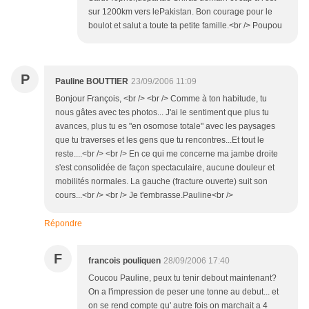
sur 1200km vers lePakistan. Bon courage pour le
boulot et salut a toute ta petite famille.<br /> Poupou
P
Pauline BOUTTIER
23/09/2006 11:09
Bonjour François, <br /> <br /> Comme à ton habitude, tu
nous gâtes avec tes photos... J'ai le sentiment que plus tu
avances, plus tu es "en osomose totale" avec les paysages
que tu traverses et les gens que tu rencontres...Et tout le
reste....<br /> <br /> En ce qui me concerne ma jambe droite
s'est consolidée de façon spectaculaire, aucune douleur et
mobilités normales. La gauche (fracture ouverte) suit son
cours...<br /> <br /> Je t'embrasse.Pauline<br />
Répondre
F
francois pouliquen
28/09/2006 17:40
Coucou Pauline, peux tu tenir debout maintenant?
On a l'impression de peser une tonne au debut... et
on se rend compte qu' autre fois on marchait a 4