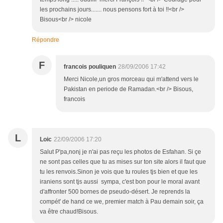
les prochains jours....... nous pensons fort à toi !!<br />
Bisous<br /> nicole
Répondre
F
francois pouliquen
28/09/2006 17:42
Merci Nicole,un gros morceau qui m'attend vers le
Pakistan en periode de Ramadan.<br /> Bisous,
francois
L
Loic
22/09/2006 17:20
Salut P'pa,nonj je n'ai pas reçu les photos de Esfahan. Si çe
ne sont pas celles que tu as mises sur ton site alors il faut que
tu les renvois.Sinon je vois que tu roules tjs bien et que les
iraniens sont tjs aussi sympa, c'est bon pour le moral avant
d'affronter 500 bornes de pseudo-désert. Je reprends la
compét' de hand ce we, premier match à Pau demain soir, ça
va être chaud!Bisous.