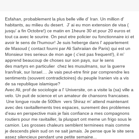
Esfahan, probablement la plus belle ville d' Iran. Un million d'
habitants, au milieu du desert. J' ai eu mon extension de visa (
jusqu' a fin Octobre!) ce matin en 1heure 30 et pour 20 euros et
tout ca avec le sourire. On peut etre policier ou fonctionnaire ici et
avoir le sens de l'humour! Je suis heberge dans l' appartement
de Masoud ( contact fourni par Ali Sahraiian de Paris) qui est un
Monsieur tres serieux de mon age ( c'est pas frequent!), il m'
apprend beaucoup de choses sur son pays, sur le sens
des martyrs en particulier chez les musulmans, sur la guerre
Iran/Irak, sur Israel.... Je vais peut-etre finir par comprendre les
sentiments (souvent contradictoires) du peuple Iranien vis a vis
de sa republique islamique?
Avec Ali, prof de sociologie a l' Universite, on a visite la (sa) ville a
velo. Un puit de science et un amateur de chansons francaises.
Une longue route de 500km vers Shiraz m' attend maintenant
avec des ravitaillements tres espaces, surement des problemes
d'eau en perspective mais je fais confiance a mes compagnons
routiers pour me ravitailler, la pluspart ont meme un frigo sous le
camion. Les grosses chaleurs semblent terminees mais comme
je descends plein sud on ne sait jamais. Je pense que le site sera
assez silencieux pendant une petite semaine...