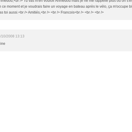
Ahmedou,<br /> Tu vas m'en vouloir Ahmedou mais je ne me rappelle plus où on s'es
n ce moment et je voudrais faire un voyage en bateau après le vélo, ça m'occupe bi
 toi aussi.<br /> Amitiés,<br /> <br /> Francois<br /> <br /> <br />
/10/2008 13:13
line