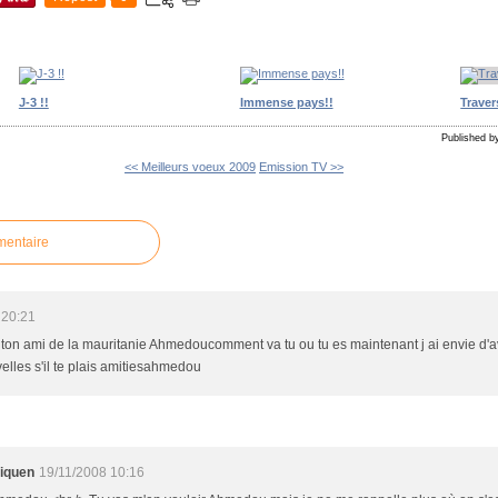
J-3 !!
Immense pays!!
Traver
Published by
<< Meilleurs voeux 2009
Emission TV >>
mentaire
 20:21
 ton ami de la mauritanie Ahmedoucomment va tu ou tu es maintenant j ai envie d'a
lles s'il te plais amitiesahmedou
liquen
19/11/2008 10:16