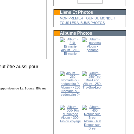
Liens Et Photos
MON PREMIER TOUR DU MONDE!!!
TOUS LES ALBUMS PHOTOS
Albums Photos
Album -
Album - 210-
panama
Birmanie
eut-ètre aussi pour
Album - 250-
Album - - 230
Tro-Bro-Leon
supportrices de La Source. Elle me
Nomade-ou-
sedentaire ?-
Album - 300-
Fin du voyage
Album - 400
Retour-sur-
Brest