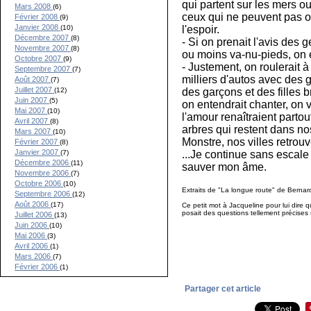
qui partent sur les mers ou
Mars 2008
(6)
ceux qui ne peuvent pas ou
Février 2008
(9)
Janvier 2008
l'espoir.
(10)
Décembre 2007
(8)
- Si on prenait l'avis des
Novembre 2007
(8)
ou moins va-nu-pieds, on e
Octobre 2007
(9)
- Justement, on roulerait à 
Septembre 2007
(7)
milliers d'autos avec des 
Août 2007
(7)
Juillet 2007
des garçons et des filles 
(12)
Juin 2007
(5)
on entendrait chanter, on v
Mai 2007
(10)
l'amour renaîtraient parto
Avril 2007
(8)
arbres qui restent dans nos
Mars 2007
(10)
Monstre, nos villes retrou
Février 2007
(8)
Janvier 2007
...Je continue sans escale
(7)
Décembre 2006
(11)
sauver mon âme.
Novembre 2006
(7)
Octobre 2006
(10)
Extraits de "La longue route" de Bernard
Septembre 2006
(12)
Août 2006
(17)
Ce petit mot à Jacqueline pour lui dire 
posait des questions tellement précises s
Juillet 2006
(13)
Juin 2006
(10)
Mai 2006
(3)
Avril 2006
(1)
Mars 2006
(7)
Février 2006
(1)
Partager cet article