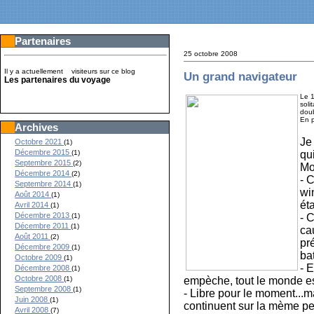
Partenaires
25 octobre 2008
Il y a actuellement
visiteurs sur ce blog
Un grand navigateur
Les partenaires du voyage
Le 1
soli
dou
En p
Archives
Je
Octobre 2021
(1)
Décembre 2015
qu
(1)
Septembre 2015
(2)
Mod
Décembre 2014
(2)
- 
Septembre 2014
(1)
wi
Août 2014
(1)
ét
Avril 2014
(1)
Décembre 2013
- 
(1)
Décembre 2011
(1)
ca
Août 2011
(2)
pr
Décembre 2009
(1)
ba
Octobre 2009
(1)
- E
Décembre 2008
(1)
Octobre 2008
empèche, tout le monde est
(1)
Septembre 2008
(1)
- Libre pour le moment...m
Juin 2008
(1)
continuent sur la mème pen
Avril 2008
(7)