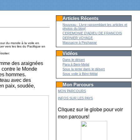
Articles Récents
Nouveau : Livre rassemblant les articles et
photos du blog!
CEREMONIE D'ADIEU DE FRANCOIS
DERNIER VOYAGE
Massacre à Peshawar
 tour du monde à la voile en
er vers les iles du Pacifique en
Vidéos
rolier:
Dans le désert
 comme des araignées
Para à Beni-Melal
te contre le Monde
Sous la tente dans le désert
e des hommes.
Sous voile à Béni-Mélal
ateau avec des
Mon Parcours
 en paix, soudée,
MON PARCOURS
INFOS SUR LES PAYS
Cliquez sur le globe pour voir
mon parcours!