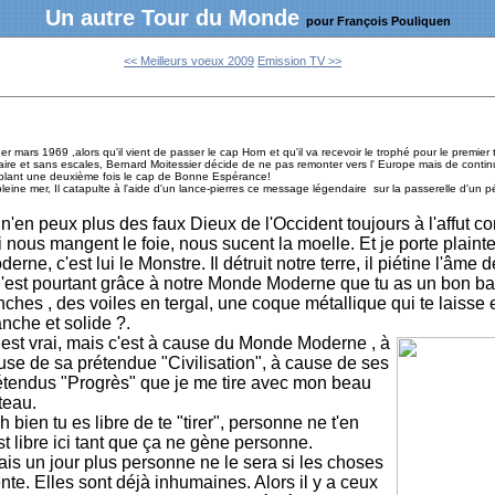
Un autre Tour du Monde
pour François Pouliquen
<< Meilleurs voeux 2009
Emission TV >>
er mars 1969 ,alors qu'il vient de passer le cap Horn et qu'il va recevoir le trophé pour le premier
taire et sans escales, Bernard Moitessier décide de ne pas remonter vers l' Europe mais de continu
blant une deuxième fois le cap de Bonne Espérance!
leine mer, Il catapulte à l'aide d'un lance-pierres ce message légendaire sur la passerelle d'un pét
 n'en peux plus des faux Dieux de l'Occident toujours à l'affut
i nous mangent le foie, nous sucent la moelle. Et je porte plain
erne, c'est lui le Monstre. Il détruit notre terre, il piétine l'âm
C'est pourtant grâce à notre Monde Moderne que tu as un bon b
nches , des voiles en tergal, une coque métallique qui te laisse
anche et solide ?.
Cest vrai, mais c'est à cause du Monde Moderne , à
use de sa prétendue "Civilisation", à cause de ses
étendus "Progrès" que je me tire avec mon beau
teau.
h bien tu es libre de te "tirer", personne ne t'en
 libre ici tant que ça ne gène personne.
ais un jour plus personne ne le sera si les choses
te. Elles sont déjà inhumaines. Alors il y a ceux