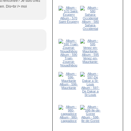
t rencontré? Je suis chez
en. Dis<br /> moi
Album - 570
Saint-Exupery
Album - 580
Sahara-
Occidental
Album - 590
Album - 595
Train-
Venez-en-
Zouerat-
Mauritanie-
Nouadhibou
Album - 596-
Mauritanie
Album - 597-
De Dakar a
St-Louis
Album - 980-
Album - 598-
cappadoce
Ile-de-Goree