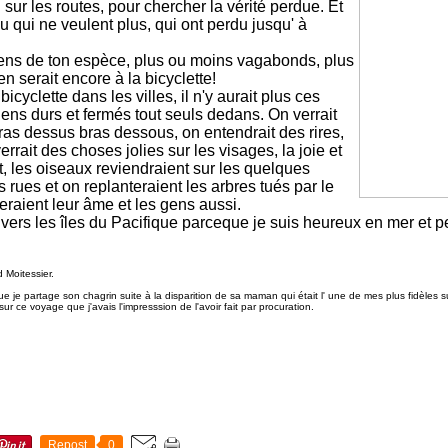
 sur les routes, pour chercher la vérité perdue. Et
 qui ne veulent plus, qui ont perdu jusqu' à
 gens de ton espèce, plus ou moins vagabonds, plus
n serait encore à la bicyclette!
bicyclette dans les villes, il n'y aurait plus ces
gens durs et fermés tout seuls dedans. On verrait
bras dessus bras dessous, on entendrait des rires,
errait des choses jolies sur les visages, la joie et
ut, les oiseaux reviendraient sur les quelques
 rues et on replanteraient les arbres tués par le
veraient leur âme et les gens aussi.
 vers les îles du Pacifique parceque je suis heureux en mer et p
 Moitessier.
que je partage son chagrin suite à la disparition de sa maman qui était l' une de mes plus fidèles 
ur ce voyage que j'avais l'impresssion de l'avoir fait par procuration.
Repost
0