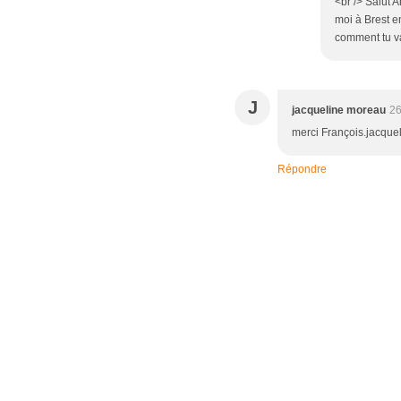
<br /> Salut 
moi à Brest e
comment tu vas
J
jacqueline moreau
26
merci François.jacque
Répondre