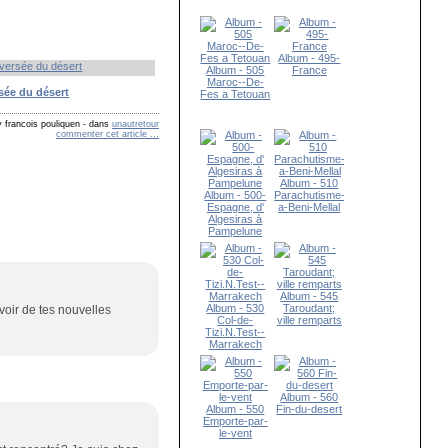
Album - 495-
Album - 505
France
Maroc--De-
sée du désert
Fes a Tetouan
 francois pouliquen
-
dans
unautretour
commenter cet article
…
Album - 510
Album - 500-
Parachutisme-
Espagne, d'
a-Beni-Mellal
Algesiras à
Pampelune
Album - 545
Album - 530
Taroudant;
voir de tes nouvelles
Col-de-
ville remparts
Tizi.N.Test--
Marrakech
Album - 560
Album - 550
Fin-du-desert
Emporte-par-
le-vent