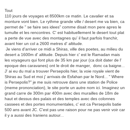
Tout
110 jours de voyages et 8500km ce matin. Le cavalier et sa
monture vont bien. Le rythme grande ville / desert me va bien, ca
permet de " se faire ses idees" comme disait mon pere apres le
tumulte et les rencontres. C' est habituellement le desert tout plat
a perte de vue avec des montagnes qu' il faut parfois franchir,
avant hier un col a 2600 metres d' altitude.
Je viens d'arriver ce midi a Shiras, ville des poetes, au milieu du
desert a 1600m d' altitude. Depuis hier c' est le Ramadan mais
les voyageurs qui font plus de 35 km par jour (ca doit dater de l'
epoque des caravanes) ont le droit de manger, donc ca baigne...
J' ai eu du mal a trouver Persepolis hier, la voie royale vient de
Shiras au Sud et moi j' arrivais de Esfahan par le Nord... " Where
is Persepolis?" je me suis retrouve dans une station de Police
(meme prononciation), le site porte un autre nom ici. Imaginez un
grand carre de 300m par 400m avec des murailles de 18m de
haut et dessus des palais et des temples avec des colonnes
cassees et des portes monumentales, c' est ca Persepolis batie
500 ans avant JC. C'est pas une raison pour ne pas venir voir car
il y a aussi des Iraniens autour...