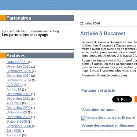
Partenaires
22 juillet 2006
Il y a actuellement
visiteurs sur ce blog
Arrivée à Bucarest
Les partenaires du voyage
Je viens d' arriver à Bucarest ce soir, 
articles. Les Carpattes ( Casses patte
mètres avant hier avec des descentes d
aussi cool et pas pressés, ils prennent l
Archives
leurs arrèts pique nique, si je passe à 
Avant hier j'étais invité chez un prof d
Octobre 2021
(1)
pratiqué aussi), en fait j' ai confianc
Décembre 2015
(1)
gars, je vais passer très près, surtout
matin j'avais 3 cochons (des vrais!) au 
Septembre 2015
(2)
A demain, si vous le voulez bien.
Décembre 2014
(2)
Septembre 2014
(1)
Août 2014
(1)
Avril 2014
(1)
Partager cet article
Décembre 2013
(1)
Décembre 2011
(1)
Août 2011
(2)
Décembre 2009
(1)
Vous aimerez aussi :
Octobre 2009
(1)
Décembre 2008
(1)
Octobre 2008
(1)
Voyage désorganisé en Birmanie
Septembre 2008
(1)
Juin 2008
(1)
Avril 2008
(7)