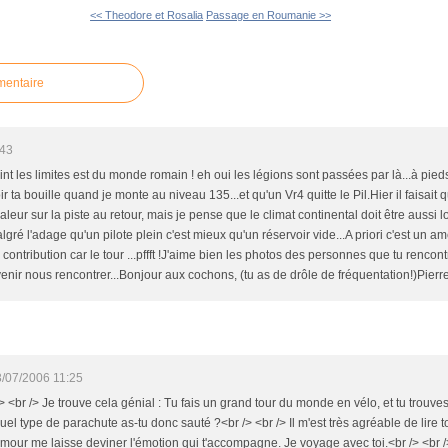
<< Theodore et Rosalia
Passage en Roumanie >>
mentaire
:43
eint les limites est du monde romain ! eh oui les légions sont passées par là...à pieds
r ta bouille quand je monte au niveau 135...et qu'un Vr4 quitte le Pil.Hier il faisai
haleur sur la piste au retour, mais je pense que le climat continental doit être aussi 
algré l'adage qu'un pilote plein c'est mieux qu'un réservoir vide...A priori c'est un a
 contribution car le tour ...pffft !J'aime bien les photos des personnes que tu rencont
venir nous rencontrer...Bonjour aux cochons, (tu as de drôle de fréquentation!)Pierr
/07/2006 11:25
> <br /> Je trouve cela génial : Tu fais un grand tour du monde en vélo, et tu trouve
l type de parachute as-tu donc sauté ?<br /> <br /> Il m'est très agréable de lire to
humour me laisse deviner l'émotion qui t'accompagne. Je voyage avec toi.<br /> <br /