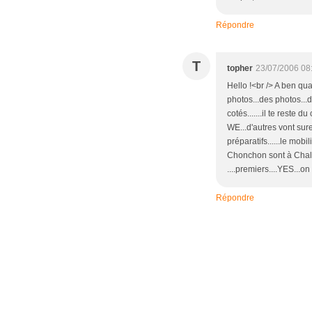
Répondre
T
topher
23/07/2006 08
Hello !<br /> A ben qua
photos...des photos...
cotés.......il te rest
WE...d'autres vont sur
préparatifs......le mobi
Chonchon sont à Chalon
....premiers....YES...on
Répondre