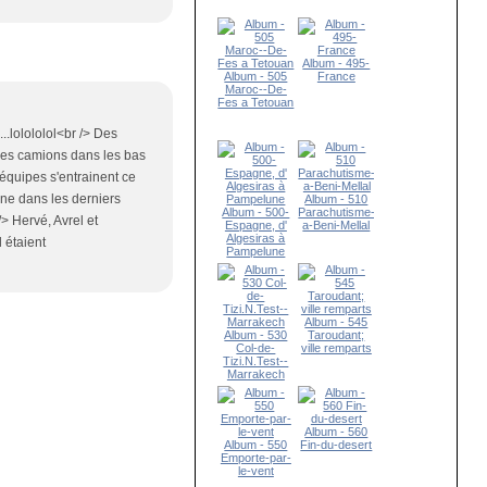
Album - 495-
Album - 505
France
Maroc--De-
Fes a Tetouan
...lolololol<br /> Des
 les camions dans les bas
 équipes s'entrainent ce
ine dans les derniers
Album - 510
Album - 500-
Parachutisme-
/> Hervé, Avrel et
Espagne, d'
a-Beni-Mellal
Algesiras à
 étaient
Pampelune
Album - 545
Album - 530
Taroudant;
Col-de-
ville remparts
Tizi.N.Test--
Marrakech
Album - 560
Album - 550
Fin-du-desert
Emporte-par-
le-vent