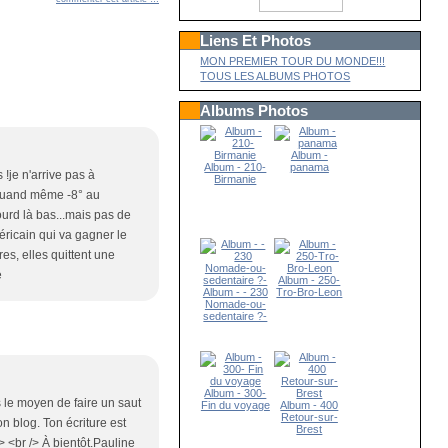
Liens Et Photos
MON PREMIER TOUR DU MONDE!!!
TOUS LES ALBUMS PHOTOS
Albums Photos
Album -
Album - 210-
panama
 !je n'arrive pas à
Birmanie
t quand même -8° au
lourd là bas...mais pas de
méricain qui va gagner le
res, elles quittent une
e
Album - 250-
Album - - 230
Tro-Bro-Leon
Nomade-ou-
sedentaire ?-
Album - 300-
s le moyen de faire un saut
Fin du voyage
Album - 400
Retour-sur-
n blog. Ton écriture est
Brest
> <br /> À bientôt.Pauline