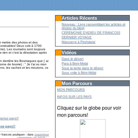
Articles Récents
Nouveau : Livre rassemblant les articles et
photos du blog!
CEREMONIE D'ADIEU DE FRANCOIS
DERNIER VOYAGE
Massacre à Peshawar
oir mettre des photos et des
abominables! Deux cols à 1700
nte). Les roumains sont toujours
Vidéos
rs rien et c'est la désolation après
Dans le désert
on derrière les Bosniaques que j' ai
Para à Beni-Melal
corne de brume) : " Je t'ai vu mon
iens, les vaches et les moutons, ce
Sous la tente dans le désert
Sous voile à Béni-Mélal
Mon Parcours
MON PARCOURS
INFOS SUR LES PAYS
Cliquez sur le globe pour voir
mon parcours!
se pays!!
 francois pouliquen
-
dans
unautretour
commenter cet article
…