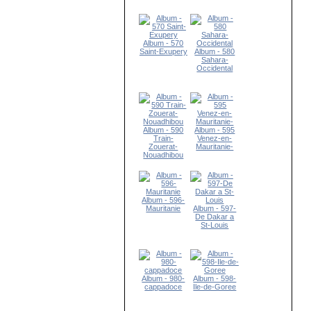
Album - 570
Saint-Exupery
Album - 580
Sahara-
Occidental
Album - 590
Album - 595
Train-
Venez-en-
Zouerat-
Mauritanie-
Nouadhibou
Album - 596-
Mauritanie
Album - 597-
De Dakar a
St-Louis
Album - 980-
Album - 598-
cappadoce
Ile-de-Goree