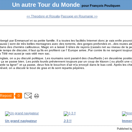
Un autre Tour du Monde
pour François Pouliquen
<< Theodore et Rosalia
Passage en Roumanie >>
hebergé par Emmanuel et sa petite famille. Il a toutes les facilités Internet donc je vais enfin pouv
s aussi ) sont de très belles montagnes avec des torrents, des gorges profondes et...des routes 
ans des chemins caillouteux, Magic en a laissé 3 tètes de rayons (cassés net au niveau de la ja
e temps de discuter, il faut qu'ils en profitent car l' Europe arrive..Par contre ils ne rangent toujou
la Télé moi aussi je vais vidé mon sac.
'anglais, on a pu discuté politique. Les roumains sont parait-il des chauffards ( en deuxième positi
e et ça se passe bien. Les poids lourds préviennent toujours par un coup de klaxon ( ou plutôt une 
 garde ta ligne!" et ça passe, deux fois le bouchon d'air m'a envoyé dans le bas coté. Après les ch
réveil, on a discuté le bout de gras et ils sont repartis pépères.
Repost
0
Un grand navigateur
J-3 !!
Immen
Published by