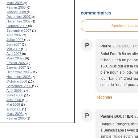
Mars 2008
(6)
Février 2008
(9)
Janvier 2008
commentaires
(10)
Décembre 2007
(8)
Novembre 2007
(8)
Ajouter un com
Octobre 2007
(9)
Septembre 2007
(7)
Août 2007
(7)
Juillet 2007
(12)
P
Juin 2007
(5)
Pierre
23/07/2006 14
Mai 2007
(10)
Salut Fanc'h !tu as att
Avril 2007
(8)
Mars 2007
(10)
m'habituer à ne pas voi
Février 2007
(8)
150...plus dur est la c
Janvier 2007
(7)
bière pour le pilote, m
Décembre 2006
(11)
Novembre 2006
(7)
tour "Landis". C'est ma
Octobre 2006
(10)
sorte de "néant" pour 
Septembre 2006
(12)
Août 2006
(17)
Juillet 2006
(13)
Répondre
Juin 2006
(10)
Mai 2006
(3)
Avril 2006
(1)
Mars 2006
P
(7)
Pauline BOUTTIER
23
Février 2006
(1)
Bonjour François,<br /
à Bekescsaba ! Avec que
simple, fluide et ton 