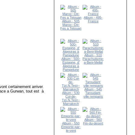
Album - 495-
Album - 505
France
Maroc--De-
Fes a Tetouan
Album - 510
Album - 500-
Parachutisme-
Espagne, d'
a-Beni-Mellal
Algesiras à
Pampelune
vont certainement arriver.
Album - 545
Grace a Gurwan, tout est à
Album - 530
Taroudant;
Col-de-
ville remparts
Tizi.N.Test--
Marrakech
Album - 560
Album - 550
Fin-du-desert
Emporte-par-
le-vent