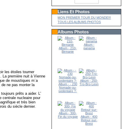
Liens Et Photos
MON PREMIER TOUR DU MONDE!!!
TOUS LES ALBUMS PHOTOS
Albums Photos
Album -
Album - 210-
panama
Birmanie
ir les étoiles tourner
s. La première nuit à Vienne
taque de moustiques m´a
Album - 250-
Album - - 230
Tro-Bro-Leon
t de ne pas monter la
Nomade-ou-
sedentaire ?-
oujours prêts a aider. L'
e centrale nucleaire pour
magnifique et très bien
rois du siècle dernier.
Album - 300-
Fin du voyage
Album - 400
Retour-sur-
Brest