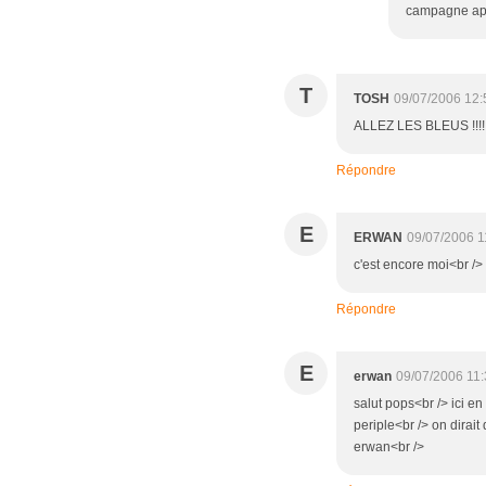
campagne apre
T
TOSH
09/07/2006 12:
ALLEZ LES BLEUS !!!!!!!!!!
Répondre
E
ERWAN
09/07/2006 1
c'est encore moi<br />
Répondre
E
erwan
09/07/2006 11
salut pops<br /> ici e
periple<br /> on dirai
erwan<br />