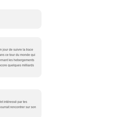
n jour de suivre la trace
dans ce tour du monde qui
cernant les hebergements
Encore quelques milliards
fet intéressé par tes
ourrait rencontrer sur son