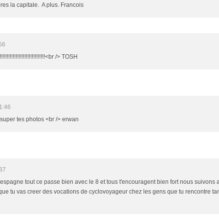
s la capitale. A plus. Francois
56
!!!!!!!!!!!!!!!!!!!!!!!!!<br /> TOSH
1:46
 super tes photos <br /> erwan
:37
n espagne tout ce passe bien avec le 8 et tous t'encouragent bien fort nous suivons 
t que tu vas creer des vocations de cyclovoyageur chez les gens que tu rencontre ta