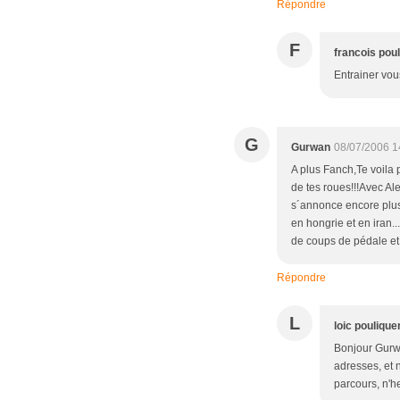
Répondre
F
francois pou
Entrainer vou
G
Gurwan
08/07/2006 1
A plus Fanch,Te voila p
de tes roues!!!Avec A
s´annonce encore plus
en hongrie et en iran..
de coups de pédale et 
Répondre
L
loic poulique
Bonjour Gurwan
adresses, et 
parcours, n'h