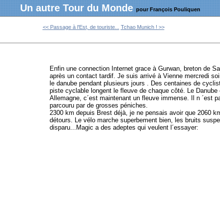
Un autre Tour du Monde
pour François Pouliquen
<< Passage à l'Est, de touriste...
Tchao Munich ! >>
Enfin une connection Internet gr
ace à Gurwan, breton de Sa
après un contact tardif. Je suis arrivé à Vienne mercredi soir
le danube pendant plusieurs jours . Des centaines de cycli
piste cyclable longent le fleuve de chaque côté. Le Danube ét
Allemagne, c´est maintenant un fleuve immense. Il n ´est pa
parcouru par de grosses péniches.
2300 km depuis Brest déjà, je ne pensais avoir que 2060 km
détours. Le vélo marche superbement bien, les bruits suspe
disparu...Magic a des adeptes qui veulent l´essayer: