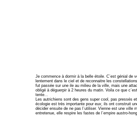
Je commence à dormir à la belle étoile. C´est génial de vo
lentement dans le ciel et de reconnaitre les constellation
fut passée sur une ile au milieu de la ville, mais une at
obligé à déguerpir à 2 heures du matin. Voila ce que c´es
tente...
Les autrichiens sont des gens super cool, pas pressés et t
écologie est très importante pour eux; ils ont construit un
décider ensuite de ne pas l´utiliser. Vienne est une ville 
entretenue, elle respire les fastes de l´empire austro-hong