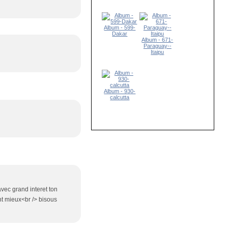
Album - 599-
Dakar
Album - 671-
Paraguay--
Itaipu
Album - 930-
calcutta
avec grand interet ton
nt mieux<br /> bisous