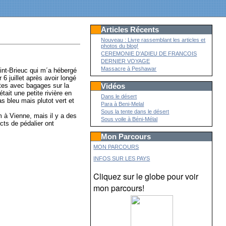
Articles Récents
Nouveau : Livre rassemblant les articles et
photos du blog!
CEREMONIE D'ADIEU DE FRANCOIS
DERNIER VOYAGE
Massacre à Peshawar
int-Brieuc qui m´a hébergé
 6 juillet après avoir longé
stes avec bagages sur la
Vidéos
ait une petite rivière en
Dans le désert
s bleu mais plutot vert et
Para à Beni-Melal
Sous la tente dans le désert
 à Vienne, mais il y a des
Sous voile à Béni-Mélal
cts de pédalier ont
Mon Parcours
MON PARCOURS
INFOS SUR LES PAYS
Cliquez sur le globe pour voir
mon parcours!