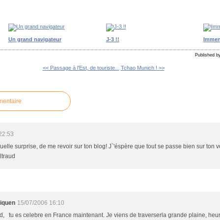
Un grand navigateur
J-3 !!
Immen
Published by
<< Passage à l'Est, de touriste...
Tchao Munich ! >>
mentaire
22:53
uelle surprise, de me revoir sur ton blog! J`'éspère que tout se passe bien sur ton v
ltraud
liquen
15/07/2006 16:10
d, tu es celebre en France maintenant. Je viens de traverserla grande plaine, heur