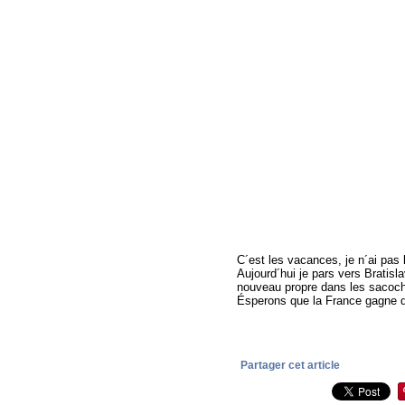
C´est les vacances, je n´ai pas 
Aujourd´hui je pars vers Bratisl
nouveau propre dans les sacoc
Ésperons que la France gagne de
Partager cet article