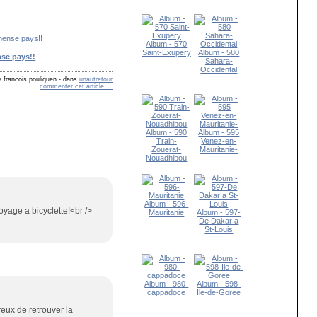
Album - 570
Saint-Exupery
Album - 580
se pays!!
Sahara-
Occidental
 francois pouliquen
-
dans
unautretour
commenter cet article
…
Album - 590
Album - 595
Train-
Venez-en-
Zouerat-
Mauritanie-
Nouadhibou
Album - 596-
oyage a bicyclette!<br />
Mauritanie
Album - 597-
De Dakar a
St-Louis
Album - 980-
Album - 598-
cappadoce
Ile-de-Goree
eux de retrouver la