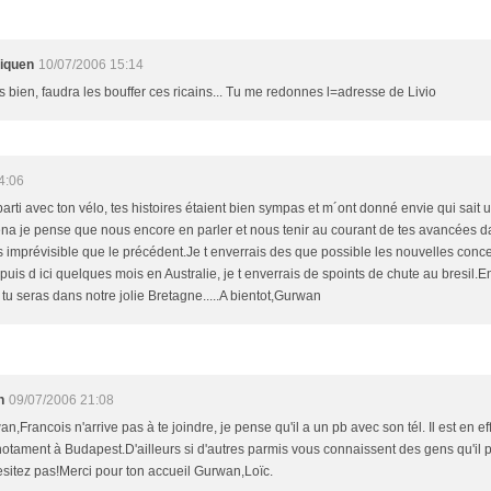
liquen
10/07/2006 15:14
s bien, faudra les bouffer ces ricains... Tu me redonnes l=adresse de Livio
4:06
arti avec ton vélo, tes histoires étaient bien sympas et m´ont donné envie qui sait u
lena je pense que nous encore en parler et nous tenir au courant de tes avancées 
 imprévisible que le précédent.Je t enverrais des que possible les nouvelles con
.puis d ici quelques mois en Australie, je t enverrais de spoints de chute au bresil.
tu seras dans notre jolie Bretagne.....A bientot,Gurwan
n
09/07/2006 21:08
,Francois n'arrive pas à te joindre, je pense qu'il a un pb avec son tél. Il est en ef
notament à Budapest.D'ailleurs si d'autres parmis vous connaissent des gens qu'il p
esitez pas!Merci pour ton accueil Gurwan,Loïc.