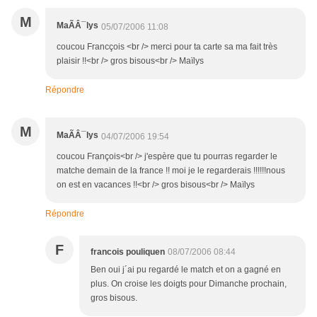
M
MaÃÂ¯lys
05/07/2006 11:08
coucou Francçois <br /> merci pour ta carte sa ma fait très
plaisir !!<br /> gros bisous<br /> Maïlys
Répondre
M
MaÃÂ¯lys
04/07/2006 19:54
coucou François<br /> j'espère que tu pourras regarder le
matche demain de la france !! moi je le regarderais !!!!!!nous
on est en vacances !!<br /> gros bisous<br /> Maïlys
Répondre
F
francois pouliquen
08/07/2006 08:44
Ben oui j´ai pu regardé le match et on a gagné en
plus. On croise les doigts pour Dimanche prochain,
gros bisous.