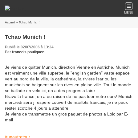
MENU
Accueil
» Tchao Munich !
Tchao Munich !
Publié le 02/07/2006 à 13:24
Par
francois pouliquen
Je viens de quitter Munich, direction Vienne en Autriche. Munich
est vraiment une ville superbe, le "english garden" vaste espace
vert au nord de la ville, la cathedrale, la riviere Isar ou les
munichois se baignent sur les rives en pleine ville. Tout le monde
se ballade en velo ici, on a des progres a faire....
Bravo la france, on a eu raison de ne pas tuer notre ours! Munich
mercredi sera j´ éspere couvert de maillots francais, je ne peux
rester scotche 4 jours a attendre.
Je viens de transmettre un gros paquet de photos a Loic par E-
mail
#unautretour