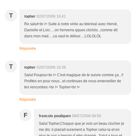
T
topher
02/07/2006 16:41
Re salut<br /> Suite à notre virée au teknival avec Hervé,
Danielle et Loic.....on t'enverra qques clichés...comme dit
dans mon mail.....ca vaut le détour.....LOLOLOL
Répondre
T
topher
02/07/2006 16:39
Salut Poupou<br /> C'est magique de te suivre comme ça...!!
Profites en pour nous...et continues de nous emerveiller de
tes rencontres.<br /> Topher<br />
Répondre
F
francois pouliquen
08/07/2006 08:50
Salut Topher,Chaque que je vois un beau clocher je
me dis: il plairait surement a Topher celui-la et en
plus le coq a besoin d´etre changé . Salut a tous et