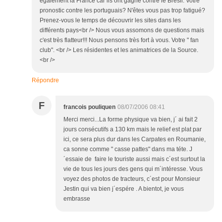
également la France car ils ont gagné contre le Brésil. Votre
pronostic contre les portuguais? N'êtes vous pas trop fatigué?
Prenez-vous le temps de découvrir les sites dans les
différents pays<br /> Nous vous assomons de questions mais
c'est très flatteur!!! Nous pensons très fort à vous. Votre " fan
club". <br /> Les résidentes et les animatrices de la Source.
<br />
Répondre
F
francois pouliquen
08/07/2006 08:41
Merci merci...La forme physique va bien, j´ ai fait 2
jours consécutifs a 130 km mais le relief est plat par
ici, ce sera plus dur dans les Carpates en Roumanie,
ca sonne comme " casse pattes" dans ma téte. J
´essaie de faire le touriste aussi mais c´est surtout la
vie de tous les jours des gens qui m´intéresse. Vous
voyez des photos de tracteurs, c´est pour Monsieur
Jestin qui va bien j´espére . A bientot, je vous
embrasse