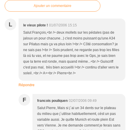
Ajouter un commentaire
L
le vieux pilote !
01/07/2006 15:15
Salut François,<br /> deux mollets sur les pédales (pas de
jaloux un pour chacune...) c'est moins puissant qu'une A34
sur Pilatus mais ça va plus loin !<br /> Côté consomation? je
ne sais pas !<br /> Sois prudent, ne regarde pas trop les filles
là où tu vas, et ne paume pas trop avec le Gps, je sais bien
que la terre est ronde, mais quand mème...<br /> Guiscriff
c'est pas mal, très bien accueilli !<br /> continu d'aller vers le
soleil..<br /> A+<br /> Pierre<br />
Répondre
F
francois pouliquen
02/07/2006 09:49
Salut Pierre, Mais si j´ai un 34 dents sur le plateau
du milieu que j´utilise habituellememt, cést un pas
variable aussi. Je quitte Munich et route plein Est
vers Vienne. Je me demande comment je ferais sans