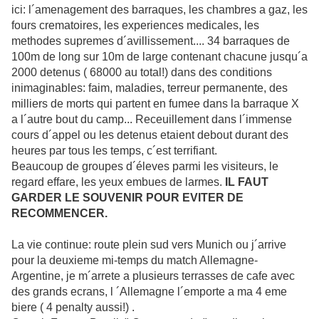
ici: l´amenagement des barraques, les chambres a gaz, les
fours crematoires, les experiences medicales, les
methodes supremes d´avillissement.... 34 barraques de
100m de long sur 10m de large contenant chacune jusqu´a
2000 detenus ( 68000 au total!) dans des conditions
inimaginables: faim, maladies, terreur permanente, des
milliers de morts qui partent en fumee dans la barraque X
a l´autre bout du camp... Receuillement dans l´immense
cours d´appel ou les detenus etaient debout durant des
heures par tous les temps, c´est terrifiant.
Beaucoup de groupes d´éleves parmi les visiteurs, le
regard effare, les yeux embues de larmes.
IL FAUT
GARDER LE SOUVENIR POUR EVITER DE
RECOMMENCER.
La vie continue: route plein sud vers Munich ou j´arrive
pour la deuxieme mi-temps du match Allemagne-
Argentine, je m´arrete a plusieurs terrasses de cafe avec
des grands ecrans, l ´Allemagne l´emporte a ma 4 eme
biere ( 4 penalty aussi!) .