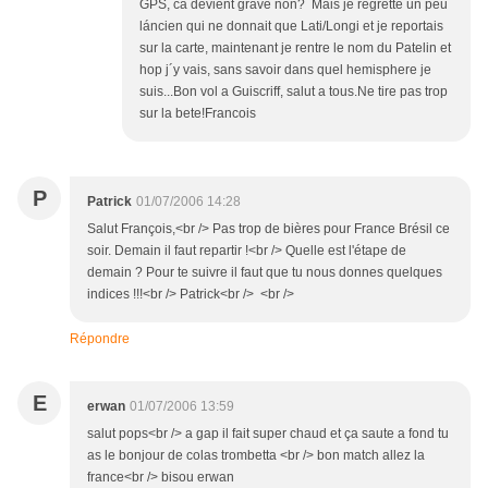
GPS, ca devient grave non? Mais je regrette un peu
láncien qui ne donnait que Lati/Longi et je reportais
sur la carte, maintenant je rentre le nom du Patelin et
hop j´y vais, sans savoir dans quel hemisphere je
suis...Bon vol a Guiscriff, salut a tous.Ne tire pas trop
sur la bete!Francois
P
Patrick
01/07/2006 14:28
Salut François,<br /> Pas trop de bières pour France Brésil ce
soir. Demain il faut repartir !<br /> Quelle est l'étape de
demain ? Pour te suivre il faut que tu nous donnes quelques
indices !!!<br /> Patrick<br /> <br />
Répondre
E
erwan
01/07/2006 13:59
salut pops<br /> a gap il fait super chaud et ça saute a fond tu
as le bonjour de colas trombetta <br /> bon match allez la
france<br /> bisou erwan