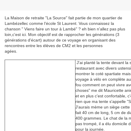
La Maison de retraite "La Source" fait partie de mon quartier de
Lambézellec comme l'école St Laurent. Vous connaissez la
chanson " Viens faire un tour à Lambé" ? eh bien n'allez pas plus
loin,c'est ici. Mon objectif est de rapprocher les générations (3
générations d'écart) autour de ce voyage en organisant des
rencontres entre les élèves de CM2 et les personnes
agées.
J'ai planté la tente devant la 
restaurant avec divers ustens
montrer le coté spartiate mais
voyage à vélo en complète au
fou comment on peut vivre av
choses" me dit Mauricette ani
et en plus c'est confortable, c
rien que ma tente s'appelle "
J'aurais mème un siège cette foi
fait 40 cm de long, 5 cm de d
400 grammes. Le chat de la m
pas trompé, il a élu domicile d
pour la journée.