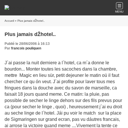
MENU
Accueil
» Plus jamais dŽhotel..
Plus jamais dŽhotel..
Publié le 28/06/2006 à 16:13
Par
francois pouliquen
J´ai passe la nuit derniere a l´hotel, ca m´a donne le
bourdon... Monter toutes les sacoches dans la chambre,
mettre Magic en lieu sür, petit dejeuner le matin oü il faut
chercher ce qu ón veut. J´ai profite pour laver tous mes
fringues dans la douche avec du savon de marseille, ca
faisait 18 jours quand meme. Ce matin: la pluie, pas
possible de secher le linge dehors sur des fils prevus pour
ca (pour secher le linge , quoi) , heureusement j´ai eu droit
au seche linge de l´hotel. Jái pu voir le match sur la place
de Sigmaringen sur grand ecran, pas vu dáutres francais,
ai arrose la victoire quand meme ....Vivement la tente ce