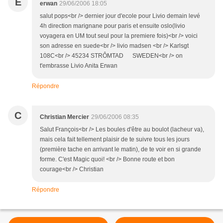
E
erwan
29/06/2006 18:05
salut pops<br /> dernier jour d'ecole pour Livio demain levé
4h direction marignane pour paris et ensuite oslo(livio
voyagera en UM tout seul pour la premiere fois)<br /> voici
son adresse en suede<br /> livio madsen <br /> Karlsgt
108C<br /> 45234 STRÔMTAD SWEDEN<br /> on
t'embrasse Livio Anita Erwan
Répondre
C
Christian Mercier
29/06/2006 08:35
Salut François<br /> Les boules d'être au boulot (lacheur va),
mais cela fait tellement plaisir de te suivre tous les jours
(première tache en arrivant le matin), de te voir en si grande
forme. C'est Magic quoi! <br /> Bonne route et bon
courage<br /> Christian
Répondre