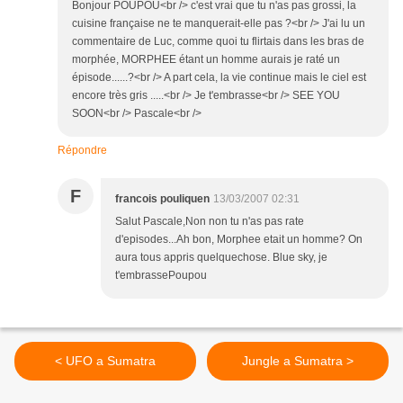
Bonjour POUPOU<br /> c'est vrai que tu n'as pas grossi, la
cuisine française ne te manquerait-elle pas ?<br /> J'ai lu un
commentaire de Luc, comme quoi tu flirtais dans les bras de
morphée, MORPHEE étant un homme aurais je raté un
épisode......?<br /> A part cela, la vie continue mais le ciel est
encore très gris .....<br /> Je t'embrasse<br /> SEE YOU
SOON<br /> Pascale<br />
Répondre
F
francois pouliquen
13/03/2007 02:31
Salut Pascale,Non non tu n'as pas rate
d'episodes...Ah bon, Morphee etait un homme? On
aura tous appris quelquechose. Blue sky, je
t'embrassePoupou
< UFO a Sumatra
Jungle a Sumatra >