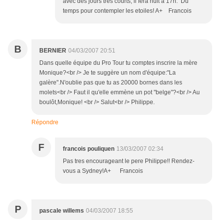
avec des jours tres courts, il fera nuit a 17h. Du
temps pour contempler les etoiles! A+ Francois
B
BERNIER
04/03/2007 20:51
Dans quelle équipe du Pro Tour tu comptes inscrire la mère
Monique?<br /> Je te suggère un nom d'équipe:"La
galère".N'oublie pas que tu as 20000 bornes dans les
molets<br /> Faut il qu'elle emmène un pot "belge"?<br /> Au
boulôt,Monique! <br /> Salut<br /> Philippe.
Répondre
F
francois pouliquen
13/03/2007 02:34
Pas tres encourageant le pere Philippe!! Rendez-
vous a Sydney!A+ Francois
P
pascale willems
04/03/2007 18:55