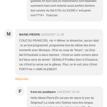
gamelle en tout cas!Les Indonesiens sont fatalistes
surement mais sont violents aussi parfois derriere
leur sourire.Au fait 0.5% ou 5/1000 c' est pareil
non???A+ Francois
M
MARIE-PIERRE
04/03/2007 21:39
COUCOU FRANCOIS, <br /> Même, le dimanche, aucun répit
; tu as tout programmé, programme tout de même des bons
moments avec Monique. J\\\'ai un coup de "blues", car j\\\'ai
fait l\\\'Australie à deux reprises : c\\\'est un autre univers dans
les"deux sens du terme". GENIAL!!! Profitez-bien à l\\\'avance,
car c\\\'est la cerise sur le gâteau. Plus, on te suit, plus c\\\'est
FORT!!<br /> AMICALEMENT.
Répondre
F
francois pouliquen
13/03/2007 02:40
Hello Marie-Pierre,Eh oui pas de repos le jour du
Seigneur! La route vers Sydney sera tres longue