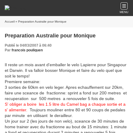
MENU
Accueil
» Preparation Australie pour Monique
Preparation Australie pour Monique
Publié le 04/03/2007 à 06:40
Par
francois pouliquen
Il reste un mois avant d'emballer le velo Lapierre pour Singapour
et Darwin. Il va falloir bosser Monique et faire du velo quel que
soit le temps!
Premiere semaine:
3 sorties de 60km en velo leger. Apres echauffement sur 20km,
faire une sceance de fractionne: sprint a fond sur 200 metres et
recuperation sur 500 metres a renouveler 5 fois de suite.
S' obliger a boire les 1.5 litre du Camel bag a chaque sortie et a
s' alimenter.
Toujours mouliner entre 80 et 90 coups de pedales
par minute en utilisant le derailleur.
Un jour sur 2 (les jours de non velo), sceance de 30 minutes de
home trainer avec du fractionne au bout de 15 minutes: 1 minute
a fond et recuperation durant 2 minutes a renouveler 5 fois.