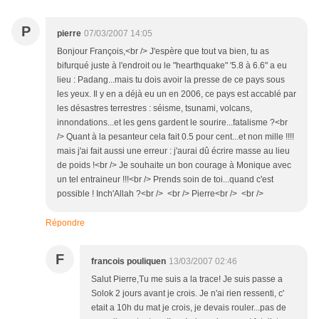
P
pierre
07/03/2007 14:05
Bonjour François,<br /> J'espère que tout va bien, tu as
bifurqué juste à l'endroit ou le "hearthquake" '5.8 à 6.6" a eu
lieu : Padang...mais tu dois avoir la presse de ce pays sous
les yeux. Il y en a déjà eu un en 2006, ce pays est accablé par
les désastres terrestres : séisme, tsunami, volcans,
innondations...et les gens gardent le sourire...fatalisme ?<br
/> Quant à la pesanteur cela fait 0.5 pour cent...et non mille !!!!
mais j'ai fait aussi une erreur : j'aurai dû écrire masse au lieu
de poids !<br /> Je souhaite un bon courage à Monique avec
un tel entraineur !!!<br /> Prends soin de toi...quand c'est
possible ! Inch'Allah ?<br /> <br /> Pierre<br /> <br />
Répondre
F
francois pouliquen
13/03/2007 02:46
Salut Pierre,Tu me suis a la trace! Je suis passe a
Solok 2 jours avant je crois. Je n'ai rien ressenti, c'
etait a 10h du mat je crois, je devais rouler...pas de