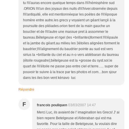
tu l\\\'auras encore quelque temps dans l\\\'hémisphère sud
.ORION l\\\'un des joyaux des nuits d\\\'hiver.observée depuis
l\\\'antiquité, elle est mentionnéepar les poètes de l\\\'époque
homère entre autre.les grecs y voyaient un géant lançé à la
poursuite des pléiades.orion tient de la main gauche un
bouclier et de l\\\'autre une massue pret à assommer le
taureau.Bételgeuse et rigel (les +brillantes)forment l\\\'épaule
et la jambe du géant.au milieu les 3étoiles alignées forment le
baudrier;l\\\'alignement du baudrier pointe au sud est vers
sirius la +brillante du ciel et au n-o vers aldébaran du taureau
(étoile rougeatre);bételgeuse est la +grosse du syst.sol.le
quart de l\\\'étoile ne passe pas entre ciel et terre...... super de
pouvoir te suivre à la trace par tes photos et com....bon sjour
dans les iles bon vent kénavo luc
Répondre
F
francois pouliquen
03/03/2007 14:47
Merci Luc, ils avaient de l' imagination les Grecs! J' ai
bien repere Betelgeuse et Alderaban qui est ma
favorite. Pour la taille de Betelgeuse, tu voulais dire