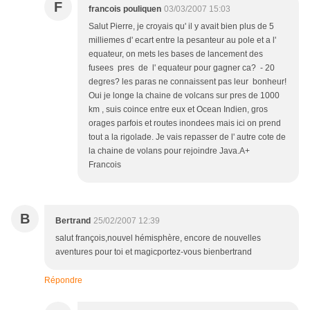
F
francois pouliquen
03/03/2007 15:03
Salut Pierre, je croyais qu' il y avait bien plus de 5
milliemes d' ecart entre la pesanteur au pole et a l'
equateur, on mets les bases de lancement des
fusees pres de l' equateur pour gagner ca? - 20
degres? les paras ne connaissent pas leur bonheur!
Oui je longe la chaine de volcans sur pres de 1000
km , suis coince entre eux et Ocean Indien, gros
orages parfois et routes inondees mais ici on prend
tout a la rigolade. Je vais repasser de l' autre cote de
la chaine de volans pour rejoindre Java.A+
Francois
B
Bertrand
25/02/2007 12:39
salut françois,nouvel hémisphère, encore de nouvelles
aventures pour toi et magicportez-vous bienbertrand
Répondre