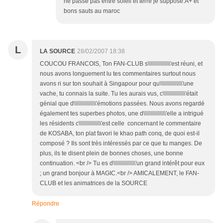
ne passe pas entre soleil et terre je suppose.A+ et
bons sauts au maroc
L
LA SOURCE
28/02/2007 18:38
COUCOU FRANCOIS, Ton FAN-CLUB s\\\\\\\\\\\\\\\'est réuni, et
nous avons longuement lu tes commentaires surtout nous
avons ri sur ton souhait à Singapour pour qu\\\\\\\\\\\\\\\'une
vache, tu connais la suite. Tu les aurais vus, c\\\\\\\\\\\\\\\'était
génial que d\\\\\\\\\\\\\\\'émotions passées. Nous avons regardé
également tes superbes photos, une d\\\\\\\\\\\\\\\'elle a intrigué
les résidents c\\\\\\\\\\\\\\\'est celle concernant le commentaire
de KOSABA, ton plat favori le khao path conq, de quoi est-il
composé ? Ils sont très intéressés par ce que tu manges. De
plus, ils te disent plein de bonnes choses, une bonne
continuation. <br /> Tu es d\\\\\\\\\\\\\\\'un grand intérêt pour eux
; un grand bonjour à MAGIC.<br /> AMICALEMENT, le FAN-
CLUB et les animatrices de la SOURCE
Répondre