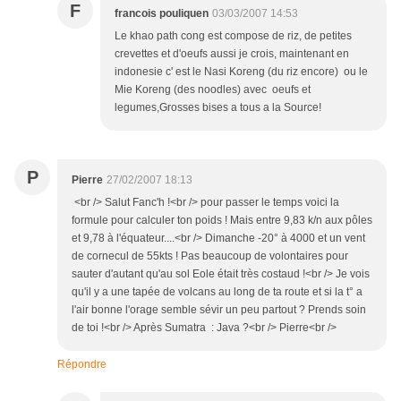
F
francois pouliquen
03/03/2007 14:53
Le khao path cong est compose de riz, de petites
crevettes et d'oeufs aussi je crois, maintenant en
indonesie c' est le Nasi Koreng (du riz encore) ou le
Mie Koreng (des noodles) avec oeufs et
legumes,Grosses bises a tous a la Source!
P
Pierre
27/02/2007 18:13
<br /> Salut Fanc'h !<br /> pour passer le temps voici la
formule pour calculer ton poids ! Mais entre 9,83 k/n aux pôles
et 9,78 à l'équateur....<br /> Dimanche -20° à 4000 et un vent
de cornecul de 55kts ! Pas beaucoup de volontaires pour
sauter d'autant qu'au sol Eole était très costaud !<br /> Je vois
qu'il y a une tapée de volcans au long de ta route et si la t° a
l'air bonne l'orage semble sévir un peu partout ? Prends soin
de toi !<br /> Après Sumatra : Java ?<br /> Pierre<br />
Répondre