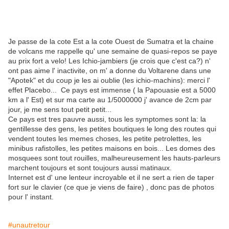
Je passe de la cote Est a la cote Ouest de Sumatra et la chaine
de volcans me rappelle qu' une semaine de quasi-repos se paye
au prix fort a velo! Les Ichio-jambiers (je crois que c'est ca?) n'
ont pas aime l' inactivite, on m' a donne du Voltarene dans une
"Apotek" et du coup je les ai oublie (les ichio-machins): merci l'
effet Placebo... Ce pays est immense ( la Papouasie est a 5000
km a l' Est) et sur ma carte au 1/5000000 j' avance de 2cm par
jour, je me sens tout petit petit...
Ce pays est tres pauvre aussi, tous les symptomes sont la: la
gentillesse des gens, les petites boutiques le long des routes qui
vendent toutes les memes choses, les petite petrolettes, les
minibus rafistolles, les petites maisons en bois... Les domes des
mosquees sont tout rouilles, malheureusement les hauts-parleurs
marchent toujours et sont toujours aussi matinaux.
Internet est d' une lenteur incroyable et il ne sert a rien de taper
fort sur le clavier (ce que je viens de faire) , donc pas de photos
pour l' instant.
#unautretour