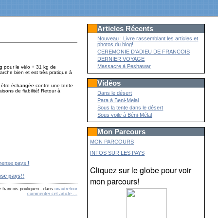
Articles Récents
Nouveau : Livre rassemblant les articles et
photos du blog!
CEREMONIE D'ADIEU DE FRANCOIS
DERNIER VOYAGE
Massacre à Peshawar
kg pour le vélo + 31 kg de
arche bien et est très pratique à
Vidéos
ur ètre échangée contre une tente
sons de fiabilité! Retour à
Dans le désert
Para à Beni-Melal
Sous la tente dans le désert
Sous voile à Béni-Mélal
Mon Parcours
MON PARCOURS
INFOS SUR LES PAYS
Cliquez sur le globe pour voir
se pays!!
mon parcours!
 francois pouliquen
-
dans
unautretour
commenter cet article
…