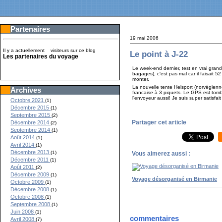
Partenaires
19 mai 2006
Il y a actuellement
visiteurs sur ce blog
Le point à J-22
Les partenaires du voyage
Le week-end dernier, test en vrai grande
bagages), c'est pas mal car il faisait 
monter.
La nouvelle tente Helsport (norvégienn
Archives
francaise à 3 piquets. Le GPS est tomb
l'envoyeur aussi! Je suis super satisf
Octobre 2021
(1)
Décembre 2015
(1)
Septembre 2015
(2)
Partager cet article
Décembre 2014
(2)
Septembre 2014
(1)
Août 2014
(1)
Avril 2014
(1)
Décembre 2013
(1)
Vous aimerez aussi :
Décembre 2011
(1)
Août 2011
(2)
Décembre 2009
(1)
Voyage désorganisé en Birmanie
Octobre 2009
(1)
Décembre 2008
(1)
Octobre 2008
(1)
Septembre 2008
(1)
Juin 2008
(1)
commentaires
Avril 2008
(7)