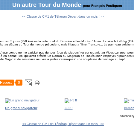
Un autre Tour du Monde
pour François Pouliquen
<< Classe de CM1 de Téhéran
Départ dans un mois ! >>
ur sur 3 jours (250 km) sur la cote nord du Finistère et les Monts d' Arrée. Le vélo fait 46 kg (15
52 kg au départ du Tour du monde précédent, mais il faudra "limer " encore... Le panneau solaire m
e) par contre ne me satisfait pas du tout (trop de piquets!) et est repartie au Vieux campeur po
é en panne! Moi qui avait préféré un Garmin au Magellan de Thalés (mon employeur) pour des rai
ait de Magic et de ses roues neuves à jantes céramiques: une souplesse de freinage au top!
Repost
0
Un grand navigateur
J-3 !!
Immen
Published by
<< Classe de CM1 de Téhéran
Départ dans un mois ! >>