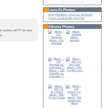
Liens Et Photos
MON PREMIER TOUR DU MONDE!!!
TOUS LES ALBUMS PHOTOS
Albums Photos
 toi surtout, ok??? on veut
le
Album -
Album - 210-
panama
Birmanie
Album - 250-
Album - - 230
Tro-Bro-Leon
Nomade-ou-
sedentaire ?-
Album - 300-
Fin du voyage
Album - 400
Retour-sur-
Brest