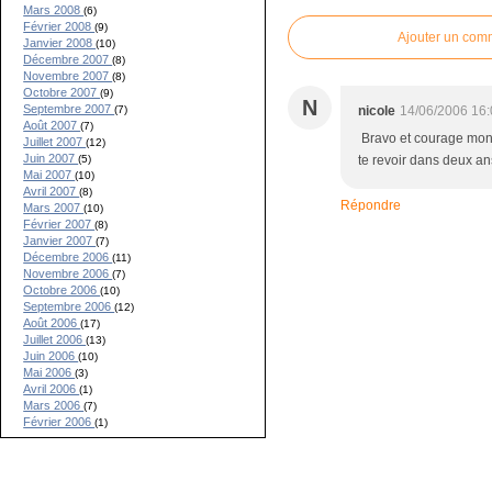
Mars 2008
(6)
Février 2008
(9)
Ajouter un com
Janvier 2008
(10)
Décembre 2007
(8)
Novembre 2007
(8)
Octobre 2007
(9)
N
Septembre 2007
nicole
14/06/2006 16
(7)
Août 2007
(7)
Bravo et courage mon pet
Juillet 2007
(12)
Juin 2007
te revoir dans deux ans
(5)
Mai 2007
(10)
Avril 2007
(8)
Répondre
Mars 2007
(10)
Février 2007
(8)
Janvier 2007
(7)
Décembre 2006
(11)
Novembre 2006
(7)
Octobre 2006
(10)
Septembre 2006
(12)
Août 2006
(17)
Juillet 2006
(13)
Juin 2006
(10)
Mai 2006
(3)
Avril 2006
(1)
Mars 2006
(7)
Février 2006
(1)