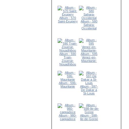
Album - 570
Saint-Exupery
Album - 580
Sahara-
Occidental
Album - 590
Album - 595
Train-
Venez-en-
Zouerat-
Mauritanie-
Nouadhibou
Album - 596-
Mauritanie
Album - 597-
De Dakar a
St-Louis
Album - 980-
Album - 598-
cappadoce
Ile-de-Goree