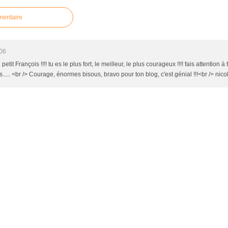
mentaire
:06
it François !!!! tu es le plus fort, le meilleur, le plus courageux !!!! fais attention à
..... <br /> Courage, énormes bisous, bravo pour ton blog, c'est génial !!!<br /> nico