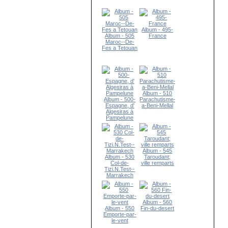
Album - 495-
Album - 505
France
Maroc--De-
Fes a Tetouan
Album - 510
Album - 500-
Parachutisme-
Espagne, d'
a-Beni-Mellal
Algesiras à
Pampelune
Album - 545
Album - 530
Taroudant;
Col-de-
ville remparts
Tizi.N.Test--
Marrakech
Album - 560
Album - 550
Fin-du-desert
Emporte-par-
le-vent