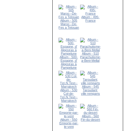
Album - 495-
Album - 505
France
Maroc--De-
Fes a Tetouan
Album - 510
Album - 500-
Parachutisme-
Espagne, d'
a-Beni-Mellal
Algesiras à
Pampelune
Album - 545
Album - 530
Taroudant;
Col-de-
ville remparts
Tizi.N.Test--
Marrakech
Album - 560
Album - 550
Fin-du-desert
Emporte-par-
le-vent