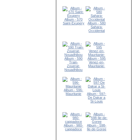
Album - 570
Saint-Exupery
Album - 580
Sahara-
Occidental
Album - 590
Album - 595
Train-
Venez-en-
Zouerat-
Mauritanie-
Nouadhibou
Album - 596-
Mauritanie
Album - 597-
De Dakar a
St-Louis
Album - 980-
Album - 598-
cappadoce
Ile-de-Goree