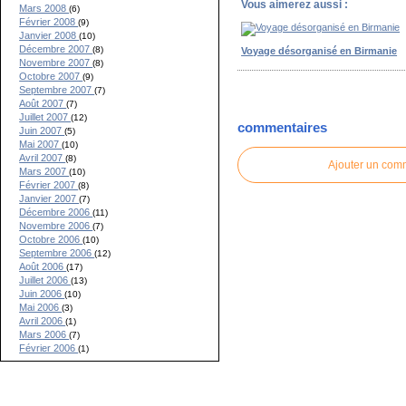
Vous aimerez aussi :
Mars 2008
(6)
Février 2008
(9)
Janvier 2008
(10)
Décembre 2007
(8)
Voyage désorganisé en Birmanie
Novembre 2007
(8)
Octobre 2007
(9)
Septembre 2007
(7)
Août 2007
(7)
Juillet 2007
(12)
commentaires
Juin 2007
(5)
Mai 2007
(10)
Avril 2007
(8)
Ajouter un com
Mars 2007
(10)
Février 2007
(8)
Janvier 2007
(7)
Décembre 2006
(11)
Novembre 2006
(7)
Octobre 2006
(10)
Septembre 2006
(12)
Août 2006
(17)
Juillet 2006
(13)
Juin 2006
(10)
Mai 2006
(3)
Avril 2006
(1)
Mars 2006
(7)
Février 2006
(1)