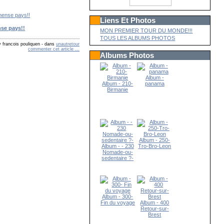
Liens Et Photos
se pays!!
MON PREMIER TOUR DU MONDE!!!
TOUS LES ALBUMS PHOTOS
 francois pouliquen
-
dans
unautretour
commenter cet article
…
Albums Photos
Album -
Album - 210-
panama
Birmanie
Album - 250-
Album - - 230
Tro-Bro-Leon
Nomade-ou-
sedentaire ?-
Album - 300-
Fin du voyage
Album - 400
Retour-sur-
Brest