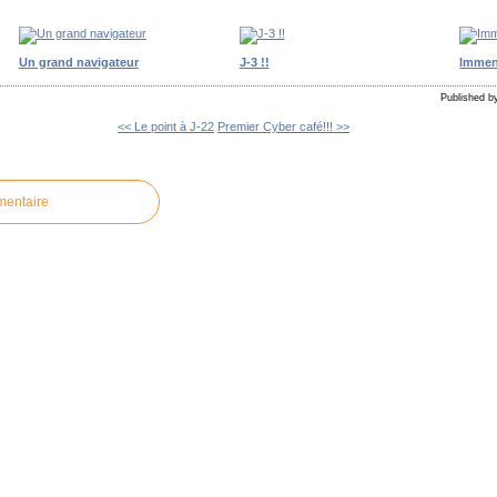
Un grand navigateur
J-3 !!
Immen
Published by
<< Le point à J-22
Premier Cyber café!!! >>
mentaire