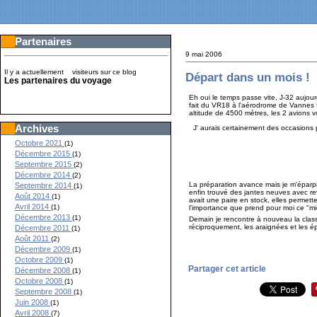
Partenaires
9 mai 2006
Il y a actuellement
visiteurs sur ce blog
Départ dans un mois !
Les partenaires du voyage
Eh oui le temps passe vite, J-32 aujour
fait du VR18 à l'aérodrome de Vannes Me
altitude de 4500 mètres, les 2 avions v
Archives
J' aurais certainement des occasions
Octobre 2021
(1)
Décembre 2015
(1)
Septembre 2015
(2)
Décembre 2014
(2)
La préparation avance mais je m'éparpil
Septembre 2014
(1)
enfin trouvé des jantes neuves avec re
Août 2014
(1)
avait une paire en stock, elles permet
Avril 2014
(1)
l'importance que prend pour moi ce "m
Décembre 2013
(1)
Demain je rencontre à nouveau la class
réciproquement, les araignées et les ép
Décembre 2011
(1)
Août 2011
(2)
Décembre 2009
(1)
Octobre 2009
(1)
Partager cet article
Décembre 2008
(1)
Octobre 2008
(1)
Septembre 2008
(1)
Juin 2008
(1)
Avril 2008
(7)