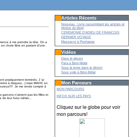
Articles Récents
Nouveau : Livre rassemblant les articles et
photos du blog!
CEREMONIE D'ADIEU DE FRANCOIS
DERNIER VOYAGE
Massacre à Peshawar
ommence à me prendre la tète. On a
s en chute libre en partant d'une
Vidéos
Dans le désert
Para à Beni-Melal
Sous la tente dans le désert
Sous voile à Béni-Mélal
ont pratiquement terminés. J 'ai
Mon Parcours
freins à disques...) mais MAVIC en
 heureux!!!! Je me rends compte à
MON PARCOURS
garcons n'aiment pas les filles et
INFOS SUR LES PAYS
se de leur futur métier...
Cliquez sur le globe pour voir
mon parcours!