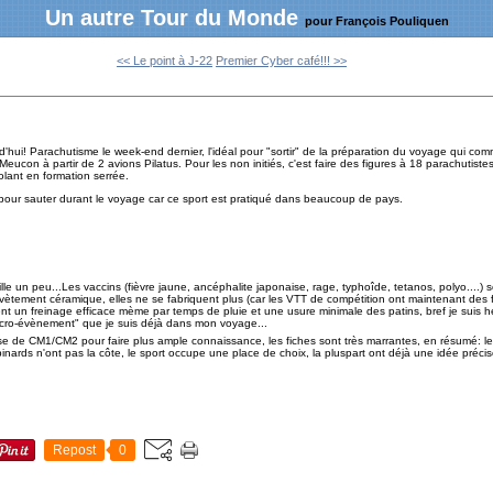
Un autre Tour du Monde
pour François Pouliquen
<< Le point à J-22
Premier Cyber café!!! >>
d'hui! Parachutisme le week-end dernier, l'idéal pour "sortir" de la préparation du voyage qui c
ucon à partir de 2 avions Pilatus. Pour les non initiés, c'est faire des figures à 18 parachutiste
olant en formation serrée.
 pour sauter durant le voyage car ce sport est pratiqué dans beaucoup de pays.
le un peu...Les vaccins (fièvre jaune, ancéphalite japonaise, rage, typhoîde, tetanos, polyo....) s
vètement céramique, elles ne se fabriquent plus (car les VTT de compétition ont maintenant des 
tent un freinage efficace mème par temps de pluie et une usure minimale des patins, bref je suis
icro-évènement" que je suis déjà dans mon voyage...
e de CM1/CM2 pour faire plus ample connaissance, les fiches sont très marrantes, en résumé: les 
inards n'ont pas la côte, le sport occupe une place de choix, la pluspart ont déjà une idée préci
Repost
0