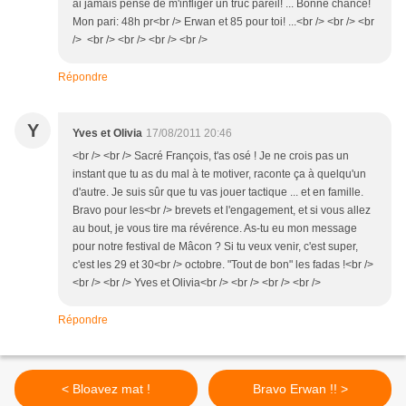
ai jamais pense de m'infliger un truc pareil! ... Bonne chance!
Mon pari: 48h pr<br /> Erwan et 85 pour toi! ...<br /> <br /> <br
/> <br /> <br /> <br /> <br />
Répondre
Y
Yves et Olivia
17/08/2011 20:46
<br /> <br /> Sacré François, t'as osé ! Je ne crois pas un
instant que tu as du mal à te motiver, raconte ça à quelqu'un
d'autre. Je suis sûr que tu vas jouer tactique ... et en famille.
Bravo pour les<br /> brevets et l'engagement, et si vous allez
au bout, je vous tire ma révérence. As-tu eu mon message
pour notre festival de Mâcon ? Si tu veux venir, c'est super,
c'est les 29 et 30<br /> octobre. "Tout de bon" les fadas !<br />
<br /> <br /> Yves et Olivia<br /> <br /> <br /> <br />
Répondre
< Bloavez mat !
Bravo Erwan !! >