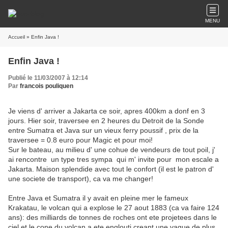
MENU
Accueil
» Enfin Java !
Enfin Java !
Publié le 11/03/2007 à 12:14
Par
francois pouliquen
Je viens d' arriver a Jakarta ce soir, apres 400km a donf en 3
jours. Hier soir, traversee en 2 heures du Detroit de la Sonde
entre Sumatra et Java sur un vieux ferry poussif , prix de la
traversee = 0.8 euro pour Magic et pour moi!
Sur le bateau, au milieu d' une cohue de vendeurs de tout poil, j'
ai rencontre un type tres sympa qui m' invite pour mon escale a
Jakarta. Maison splendide avec tout le confort (il est le patron d'
une societe de transport), ca va me changer!
Entre Java et Sumatra il y avait en pleine mer le fameux
Krakatau, le volcan qui a explose le 27 aout 1883 (ca va faire 124
ans): des milliards de tonnes de roches ont ete projetees dans le
ciel et le cone du volcan a ete englouti creant une vague de plus