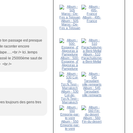
Album - 495-
Album - 505
France
Maroc--De-
Fes a Tetouan
que ton passage est presque
.de raconter encore
pe......<br /> Ici..temps
Album - 510
 a passé le 25000ème saut de
Album - 500-
Parachutisme-
Espagne, d'
a-Beni-Mellal
/> <br />
Algesiras à
Pampelune
Album - 545
Album - 530
Taroudant;
Col-de-
ville remparts
Tizi.N.Test--
ves toujours des gens tres
Marrakech
Album - 560
Album - 550
Fin-du-desert
Emporte-par-
le-vent