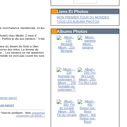
Liens Et Photos
MON PREMIER TOUR DU MONDE!!!
TOUS LES ALBUMS PHOTOS
une nonchalance meridionale. Ici les
Albums Photos
chuttt!) chez Medhi, 2 mois d'
Parfois je dis aux iraniens " Il fait
Album -
rsee du desert de Gobi a Ulan
Album - 210-
panama
e donner des infos. La femme de
Birmanie
n... Les iraniens ne me laisseront
obile ne vont pas courrir les rues
Album - 250-
Album - - 230
Tro-Bro-Leon
Nomade-ou-
sedentaire ?-
se pays!!
Album - 300-
 francois pouliquen
-
dans
unautretour
Fin du voyage
Album - 400
commenter cet article
…
Retour-sur-
Brest