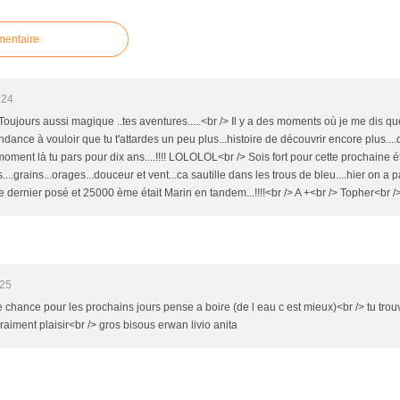
mentaire
:24
 Toujours aussi magique ..tes aventures.....<br /> Il y a des moments où je me dis 
endance à vouloir que tu t'attardes un peu plus...histoire de découvrir encore plus...
moment là tu pars pour dix ans....!!!! LOLOLOL<br /> Sois fort pour cette prochaine éta
is....grains...orages...douceur et vent...ca sautille dans les trous de bleu....hier on
le dernier posé et 25000 ème était Marin en tandem...!!!!<br /> A +<br /> Topher<br 
:25
 chance pour les prochains jours pense a boire (de l eau c est mieux)<br /> tu trou
 vraiment plaisir<br /> gros bisous erwan livio anita