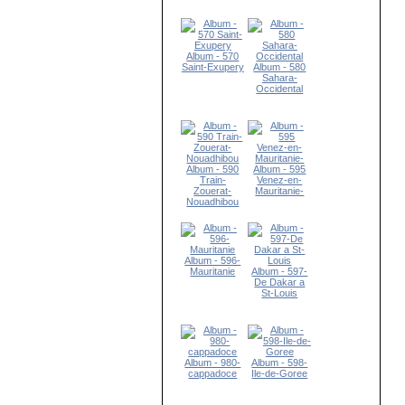
Album - 570
Saint-Exupery
Album - 580
Sahara-
Occidental
Album - 590
Album - 595
Train-
Venez-en-
Zouerat-
Mauritanie-
Nouadhibou
Album - 596-
Mauritanie
Album - 597-
De Dakar a
St-Louis
Album - 980-
Album - 598-
cappadoce
Ile-de-Goree