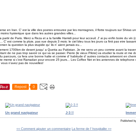
verse en Iran. C' est la ville des poetes entouree par les montagnes, il flotte toujours sur Shiras 
 moins hysterique que dans les autres grandes villes...
 partir de Paris. Merci a Reza et a la famille Hamidi pour leur acceuil. J' ai pu enfin boire du vin (
.. C' est comme la pluie, pas vue depuis 3 mois: le ciel bleu tous les jours ca finit pas etre lassant. 
men la question la plus stupide qu' ils n' aient jamais eu...
quement 1700km de desert jusqu' a Quetta au Pakistan. Je me sens un peu comme avant la trave
xcitant de ne pas trop savoir ce qui va se passer. Pierre (le vieux Pilote) va etudier la route et m
du parcours, ca fera une bonne halte et comme d' habitude d' autres contacts arriveront en chemi
oute meme si c'est Ramadan pour encore 25 jours... Les Coffee Net et les antennes de telephone m
si vous n'avez pas de nouvelles!
Repost
0
Un grand navigateur
J-3 !!
Immen
Published by
<< Comment ajouter un commentaire
La ferme de l' hospitalite >>