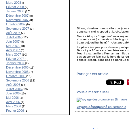
Mars 2008
(6)
Février 2008
(9)
Janvier 2008
(10)
Décembre 2007
(8)
Novembre 2007
(8)
Octobre 2007
(9)
Shiras, derniere grande ville que je tra
Septembre 2007
(7)
gens sont moins speed et la circulation
Août 2007
(7)
Merci a Ali qui a "organise" mon sejour a
Juillet 2007
(12)
abstinence et j' en avais oublie le gout .
Juin 2007
(5)
beau aujourd'hui hein?" , c'est probable
Mai 2007
(10)
La pluie c'est pas pour demain, prati
Avril 2007
Bator il y a 10 ans et c' est bien sur e
(8)
Medhi a sa famille a Kerman au milieu 
Mars 2007
(10)
pas crever de faim sur le bord de la r
Février 2007
(8)
dans le desert, donc pas de panique 
Janvier 2007
(7)
Décembre 2006
(11)
Novembre 2006
(7)
Partager cet article
Octobre 2006
(10)
Septembre 2006
(12)
Août 2006
(17)
Juillet 2006
(13)
Vous aimerez aussi :
Juin 2006
(10)
Mai 2006
(3)
Avril 2006
(1)
Mars 2006
(7)
Voyage désorganisé en Birmanie
Février 2006
(1)