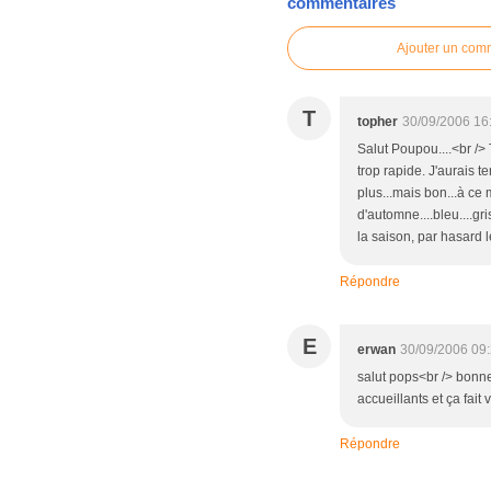
commentaires
Ajouter un com
T
topher
30/09/2006 16
Salut Poupou....<br />
trop rapide. J'aurais t
plus...mais bon...à ce 
d'automne....bleu....gr
la saison, par hasard 
Répondre
E
erwan
30/09/2006 09
salut pops<br /> bonne
accueillants et ça fait
Répondre