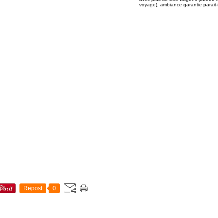
voyage), ambiance garantie parai
Repost
0