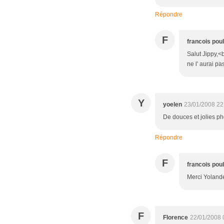
Répondre
F
francois pou
Salut Jippy,<b
ne l' aurai p
Y
yoelen
23/01/2008 22
De douces et jolies ph
Répondre
F
francois pou
Merci Yoland
F
Florence
22/01/2008 