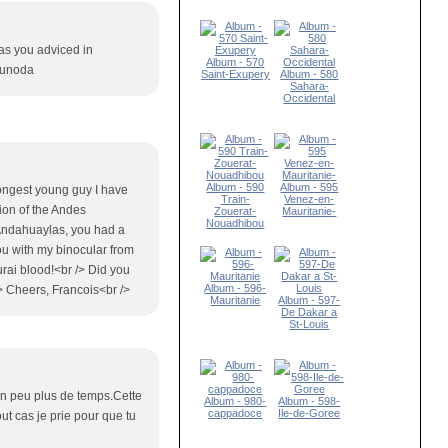
as you adviced in
Album - 570
Tsunoda
Saint-Exupery
Album - 580
Sahara-
Occidental
Album - 590
Album - 595
trongest young guy I have
Train-
Venez-en-
tion of the Andes
Zouerat-
Mauritanie-
Nouadhibou
 Andahuaylas, you had a
ou with my binocular from
urai blood!<br /> Did you
Album - 596-
> Cheers, Francois<br />
Mauritanie
Album - 597-
De Dakar a
St-Louis
 un peu plus de temps.Cette
Album - 980-
Album - 598-
cappadoce
Ile-de-Goree
ut cas je prie pour que tu