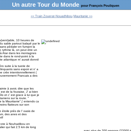
Un autre Tour du Monde
pour François Pouliquen
<< Train Zouerat-Nouadhibou
Mauritanie >>
u(vent)able, 10 heures de
u sable partout balayé par le
h sans pédaler en fumant la
e rythme là, on peut ètre un
s à Atar dans les montagnes
ute dans le rond-point à la
ote atlantique m' aurait donné
o suite à la tuerie de
linquants sans espoir et n' a
e crée intentionnellement (
gouvernement Francais a des
ainte à avoir, dire que les
est de la foutaise. J' ai bien
o et c' est grace à lui que je
taniens sur la route. "
e la Mauritanie" j' entends ca
oins flatteurs sur son
e étoile prés de l' oasis de
am, des anes et des
il!
a cote à Nouhadibou en
ier qui fait 2.5 km de long
avec plus de 200 wagons (22000 t