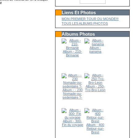
t-il!
Liens Et Photos
MON PREMIER TOUR DU MONDE!!!
TOUS LES ALBUMS PHOTOS
Albums Photos
Album -
Album - 210-
panama
Birmanie
Album - 250-
Album - - 230
Tro-Bro-Leon
Nomade-ou-
sedentaire ?-
Album - 300-
Fin du voyage
Album - 400
Retour-sur-
Brest