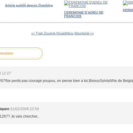
Article publié depuis Overblog
DERN
CEREMONIE D'ADIEU DE
FRANCOIS
<< Train Zouerat-Nouadhibou
Mauritanie >>
mentaire
8 12:27
267!Ne perds pas courage poupou, on pense bien a toi.BisousSylviaNNe de Belgi
liquen
01/02/2008 23:59
 1267? Je vais chercher..