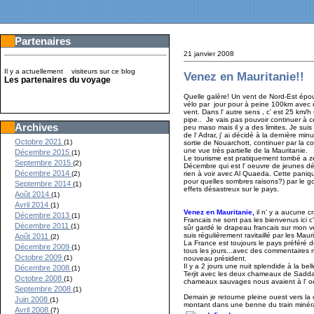
Partenaires
21 janvier 2008
Il y a actuellement
visiteurs sur ce blog
Venez en Mauritanie!!
Les partenaires du voyage
Quelle galère! Un vent de Nord-Est épo
vélo par jour pour à peine 100km avec d
vent. Dans l' autre sens , c' est 25 km/
pipe.. Je vais pas pouvoir continuer à c
Archives
peu maso mais il y a des limites. Je sui
de l' Adrar, j' ai décidé à la dernière min
Octobre 2021
(1)
sortie de Nouarchott, continuer par la c
une vue très partielle de la Mauritanie.
Décembre 2015
(1)
Le tourisme est pratiquement tombé a zér
Septembre 2015
(2)
Décembre qui est l' oeuvre de jeunes dé
Décembre 2014
rien à voir avec Al Quaeda. Cette paniqu
(2)
pour quelles sombres raisons?) par le 
Septembre 2014
(1)
effets désastreux sur le pays.
Août 2014
(1)
Avril 2014
(1)
Venez en Mauritanie,
il n' y a aucune cr
Décembre 2013
(1)
Francais ne sont pas les bienvenus ici c' 
Décembre 2011
(1)
sûr gardé le drapeau francais sur mon vél
suis régulièrement ravitaillé par les Mauri
Août 2011
(2)
La France est toujours le pays préféré d
Décembre 2009
(1)
tous les jours...avec des commentaires m
Octobre 2009
(1)
nouveau président.
Il y a 2 jours une nuit splendide à la bell
Décembre 2008
(1)
Terjit avec les deux chameaux de Sadd
Octobre 2008
(1)
chameaux sauvages nous avaient à l' oe
Septembre 2008
(1)
Demain je retourne pleine ouest vers l
Juin 2008
(1)
montant dans une benne du train minéral
Avril 2008
(7)