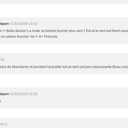
liquen
01/02/2008 23:42
r /> Belle devise! La route va bientot tourner plus vers l' Est et le vent est Nord ou
as en pleine tronche.<br /> A+ Francois
:54
otos de Mauritanie et pourtant l'actualité est un tant soit peu repoussante.Beau voy
liquen
01/02/2008 23:39
e
09:11