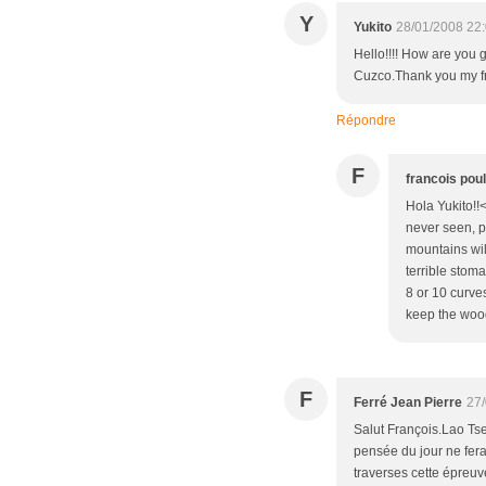
Y
Yukito
28/01/2008 22
Hello!!!! How are you 
Cuzco.Thank you my fr
Répondre
F
francois pou
Hola Yukito!!
never seen, p
mountains wil
terrible stom
8 or 10 curve
keep the wood
F
Ferré Jean Pierre
27/
Salut François.Lao Tse
pensée du jour ne fera 
traverses cette épreuv