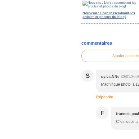
Nouveau : Livre rassemblant les
articles et photos du blog!
commentaires
Ajouter un com
S
sylviaNNe
30/01/200
Magnifique photo la 1
Répondre
F
francois pou
C' est quoi la