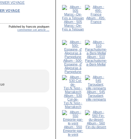
IER VOYAGE
Album - 495-
Album - 505
France
Maroc--De-
Published by francois pouliquen
Fes a Tetouan
commenter cet article
…
Album - 510
Album - 500-
Parachutisme-
Espagne, d'
a-Beni-Mellal
Algesiras à
Pampelune
que
Album - 545
Album - 530
Taroudant;
Col-de-
ville remparts
Tizi.N.Test--
Marrakech
Album - 560
Album - 550
Fin-du-desert
Emporte-par-
le-vent