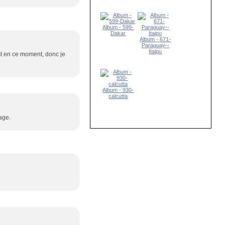
Album - 599-
Dakar
Album - 671-
Paraguay--
Itaipu
est en ce moment, donc je
Album - 930-
calcutta
age.