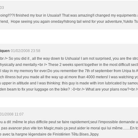
:03
going!!??I finished my tour in Usuaia!! That was amazing!I changed my equipments 
iend, Hope seeing you again oneday!!strong tail wind for your adventure,Yukito 
liquen
01/02/2008 23:58
<br /> So you did it , all the way down to Ushuaia! I am not surprised, you are the s
hysically and mentally.<br /> These 2 weeks spent together in the most difficult sec
l stay in my memory for ever.Do you remember the 7th of september from Uripa to
ach illness but you made all the way up at more than 4000 meters! I was watching y
s upper in altitude and I was thinking: this guy is made with iron lubricated by samo
en beam to fix your luggage on the bike? :-0<br /> What are your plans now?<br /
01/2008 11:07
u a dit :même le plus difficile peut se faire rapidement,seul l'impossible demande
pas avancer plus vite ton Magic,mais ça peut aider le moral qui lui même........En to
e avec ta hargne légendaire de Finistérien Têtu.Bises.Jippy.