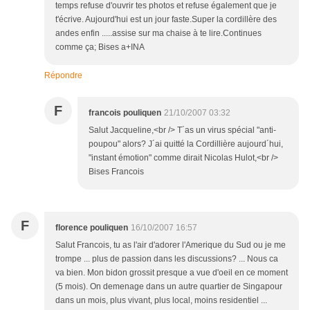
temps refuse d'ouvrir tes photos et refuse également que je
t'écrive. Aujourd'hui est un jour faste.Super la cordillère des
andes enfin .....assise sur ma chaise à te lire.Continues
comme ça; Bises a+INA
Répondre
F
francois pouliquen
21/10/2007 03:32
Salut Jacqueline,<br /> T´as un virus spécial "anti-
poupou" alors? J´ai quitté la Cordillière aujourd´hui,
"instant émotion" comme dirait Nicolas Hulot,<br />
Bises Francois
F
florence pouliquen
16/10/2007 16:57
Salut Francois, tu as l'air d'adorer l'Amerique du Sud ou je me
trompe ... plus de passion dans les discussions? ... Nous ca
va bien. Mon bidon grossit presque a vue d'oeil en ce moment
(5 mois). On demenage dans un autre quartier de Singapour
dans un mois, plus vivant, plus local, moins residentiel ...