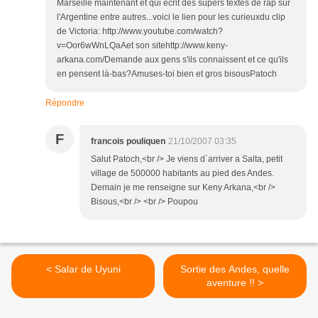
Marseille maintenant et qui écrit des supers textes de rap sur
l'Argentine entre autres...voici le lien pour les curieuxdu clip
de Victoria: http://www.youtube.com/watch?
v=Oor6wWnLQaAet son sitehttp://www.keny-
arkana.com/Demande aux gens s'ils connaissent et ce qu'ils
en pensent là-bas?Amuses-toi bien et gros bisousPatoch
Répondre
F
francois pouliquen
21/10/2007 03:35
Salut Patoch,<br /> Je viens d´arriver a Salta, petit
village de 500000 habitants au pied des Andes.
Demain je me renseigne sur Keny Arkana,<br />
Bisous,<br /> <br /> Poupou
< Salar de Uyuni
Sortie des Andes, quelle
aventure !! >