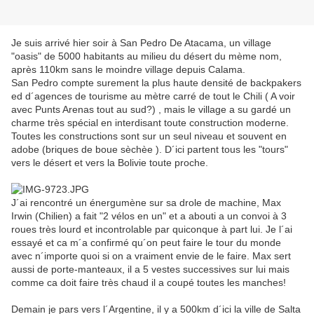
Je suis arrivé hier soir à San Pedro De Atacama, un village
"oasis" de 5000 habitants au milieu du désert du mème nom,
après 110km sans le moindre village depuis Calama.
San Pedro compte surement la plus haute densité de backpakers
ed d´agences de tourisme au mètre carré de tout le Chili ( A voir
avec Punts Arenas tout au sud?) , mais le village a su gardé un
charme très spécial en interdisant toute construction moderne.
Toutes les constructions sont sur un seul niveau et souvent en
adobe (briques de boue sèchèe ). D´ici partent tous les "tours"
vers le désert et vers la Bolivie toute proche.
J´ai rencontré un énergumène sur sa drole de machine, Max
Irwin (Chilien) a fait "2 vélos en un" et a abouti a un convoi à 3
roues très lourd et incontrolable par quiconque à part lui. Je l´ai
essayé et ca m´a confirmé qu´on peut faire le tour du monde
avec n´importe quoi si on a vraiment envie de le faire. Max sert
aussi de porte-manteaux, il a 5 vestes successives sur lui mais
comme ca doit faire très chaud il a coupé toutes les manches!
Demain je pars vers l´Argentine, il y a 500km d´ici la ville de Salta