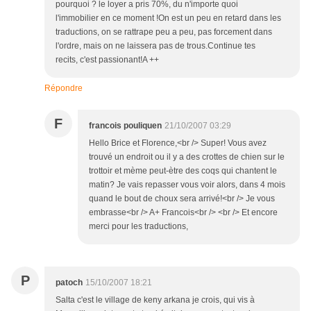
pourquoi ? le loyer a pris 70%, du n'importe quoi
l'immobilier en ce moment !On est un peu en retard dans les
traductions, on se rattrape peu a peu, pas forcement dans
l'ordre, mais on ne laissera pas de trous.Continue tes
recits, c'est passionant!A ++
Répondre
F
francois pouliquen
21/10/2007 03:29
Hello Brice et Florence,<br /> Super! Vous avez
trouvé un endroit ou il y a des crottes de chien sur le
trottoir et mème peut-ètre des coqs qui chantent le
matin? Je vais repasser vous voir alors, dans 4 mois
quand le bout de choux sera arrivé!<br /> Je vous
embrasse<br /> A+ Francois<br /> <br /> Et encore
merci pour les traductions,
P
patoch
15/10/2007 18:21
Salta c'est le village de keny arkana je crois, qui vis à