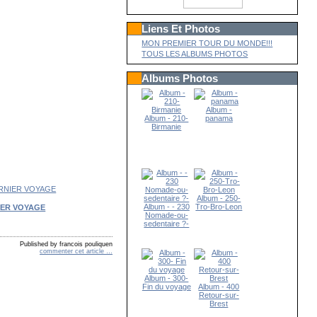
Liens Et Photos
MON PREMIER TOUR DU MONDE!!!
TOUS LES ALBUMS PHOTOS
Albums Photos
Album -
Album - 210-
panama
Birmanie
Album - 250-
Album - - 230
Tro-Bro-Leon
IER VOYAGE
Nomade-ou-
sedentaire ?-
Published by francois pouliquen
commenter cet article
…
Album - 300-
Fin du voyage
Album - 400
Retour-sur-
Brest