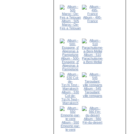
Album - 495-
Album - 505
France
Maroc--De-
Fes a Tetouan
Album - 510
Album - 500-
Parachutisme-
Espagne, d'
a-Beni-Mellal
Algesiras à
Pampelune
Album - 545
Album - 530
Taroudant;
Col-de-
ville remparts
Tizi.N.Test--
Marrakech
Album - 560
Album - 550
Fin-du-desert
Emporte-par-
le-vent