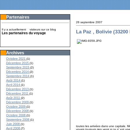
Partenaires
26 septembre 2007
Il y a actuellement
visiteurs sur ce blog
La Paz , Bolivie (33200
Les partenaires du voyage
Archives
Octobre 2021
(1)
Décembre 2015
(1)
Septembre 2015
(2)
Décembre 2014
(2)
Septembre 2014
(1)
Août 2014
(1)
Avril 2014
(1)
Décembre 2013
(1)
Décembre 2011
(1)
Août 2011
(2)
Décembre 2009
(1)
Octobre 2009
(1)
Décembre 2008
(1)
Octobre 2008
(1)
Septembre 2008
(1)
Juin 2008
(1)
toutes les arrivées dans une capitale. M
Avril 2008
(7)
voyais toujours rien venir si ce n' est 