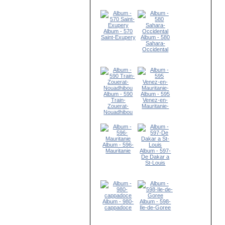
Album - 570
Saint-Exupery
Album - 580
Sahara-
Occidental
Album - 590
Album - 595
Train-
Venez-en-
Zouerat-
Mauritanie-
Nouadhibou
Album - 596-
Mauritanie
Album - 597-
De Dakar a
St-Louis
Album - 980-
Album - 598-
cappadoce
Ile-de-Goree