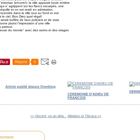
stomac (encore!): la ville apparait toute entiére
i s´ agrippent sur les flancs escarpés, une
béquille et on est resté en admiration,
cendre dans la ville tout au fond et voir
le ciel, Bon Dieu quel régal!
erait truffée de faux policiers et de vrais
nne plutot l´impression d´une ville
s partout.
ereuse du monde" avec des ravins et des virages
Repost
0
Article publié depuis Overblog
DERN
CEREMONIE D'ADIEU DE
FRANCOIS
<< Vincent, un an déja...
Altiplano et Titicaca >>
mentaire