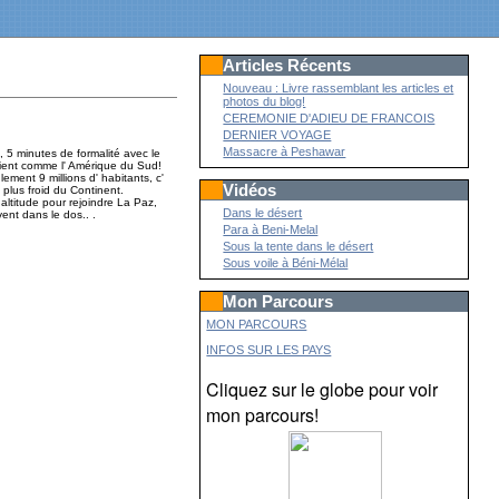
Articles Récents
Nouveau : Livre rassemblant les articles et
photos du blog!
CEREMONIE D'ADIEU DE FRANCOIS
DERNIER VOYAGE
Massacre à Peshawar
e, 5 minutes de formalité avec le
étaient comme l' Amérique du Sud!
ement 9 millions d' habitants, c'
Vidéos
e plus froid du Continent.
 altitude pour rejoindre La Paz,
Dans le désert
vent dans le dos.. .
Para à Beni-Melal
Sous la tente dans le désert
Sous voile à Béni-Mélal
Mon Parcours
MON PARCOURS
INFOS SUR LES PAYS
Cliquez sur le globe pour voir
mon parcours!