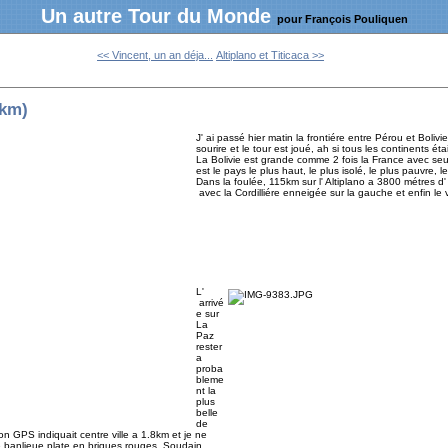
Un autre Tour du Monde
pour François Pouliquen
<< Vincent, un an déja...
Altiplano et Titicaca >>
 km)
J' ai passé hier matin la frontiére entre Pérou et Bolivi
sourire et le tour est joué, ah si tous les continents 
La Bolivie est grande comme 2 fois la France avec seul
est le pays le plus haut, le plus isolé, le plus pauvre, l
Dans la foulée, 115km sur l' Altiplano a 3800 métres d'
avec la Cordilliére enneigée sur la gauche et enfin le 
L'
arrivé
e sur
La
Paz
rester
a
proba
bleme
nt la
plus
belle
de
on GPS indiquait centre ville a 1.8km et je ne
une banlieue plate en briques rouges. Soudain