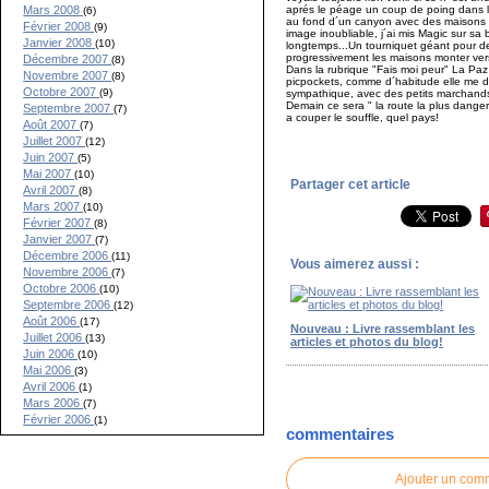
aprés le péage un coup de poing dans l´e
Mars 2008
(6)
au fond d´un canyon avec des maisons qu
Février 2008
(9)
image inoubliable, j´ai mis Magic sur sa 
Janvier 2008
(10)
longtemps...Un tourniquet géant pour des
progressivement les maisons monter vers 
Décembre 2007
(8)
Dans la rubrique "Fais moi peur" La Paz s
Novembre 2007
(8)
picpockets, comme d´habitude elle me do
Octobre 2007
(9)
sympathique, avec des petits marchand
Demain ce sera " la route la plus dang
Septembre 2007
(7)
a couper le souffle, quel pays!
Août 2007
(7)
Juillet 2007
(12)
Juin 2007
(5)
Mai 2007
(10)
Partager cet article
Avril 2007
(8)
Mars 2007
(10)
Février 2007
(8)
Janvier 2007
(7)
Décembre 2006
(11)
Vous aimerez aussi :
Novembre 2006
(7)
Octobre 2006
(10)
Septembre 2006
(12)
Août 2006
(17)
Nouveau : Livre rassemblant les
Juillet 2006
(13)
articles et photos du blog!
Juin 2006
(10)
Mai 2006
(3)
Avril 2006
(1)
Mars 2006
(7)
Février 2006
(1)
commentaires
Ajouter un com