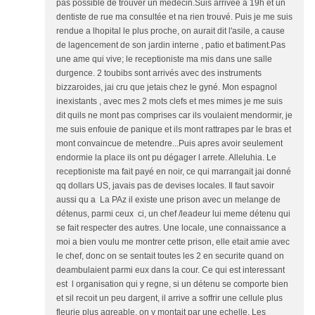
pas possible de trouver un medecin.Suis arrivée a 19h et un
dentiste de rue ma consultée et na rien trouvé. Puis je me suis
rendue a lhopital le plus proche, on aurait dit l'asile, a cause
de lagencement de son jardin interne , patio et batiment.Pas
une ame qui vive; le receptioniste ma mis dans une salle
durgence. 2 toubibs sont arrivés avec des instruments
bizzaroides, jai cru que jetais chez le gyné. Mon espagnol
inexistants , avec mes 2 mots clefs et mes mimes je me suis
dit quils ne mont pas comprises car ils voulaient mendormir, je
me suis enfouie de panique et ils mont rattrapes par le bras et
mont convaincue de metendre...Puis apres avoir seulement
endormie la place ils ont pu dégager l arrete. Alleluhia. Le
receptioniste ma fait payé en noir, ce qui marrangait jai donné
qq dollars US, javais pas de devises locales. Il faut savoir
aussi qu a La PAz il existe une prison avec un melange de
détenus, parmi ceux ci, un chef /leadeur lui meme détenu qui
se fait respecter des autres. Une locale, une connaissance a
moi a bien voulu me montrer cette prison, elle etait amie avec
le chef, donc on se sentait toutes les 2 en securite quand on
deambulaient parmi eux dans la cour. Ce qui est interessant
est l organisation qui y regne, si un détenu se comporte bien
et sil recoit un peu dargent, il arrive a soffrir une cellule plus
fleurie plus agreable, on y montait par une echelle. Les