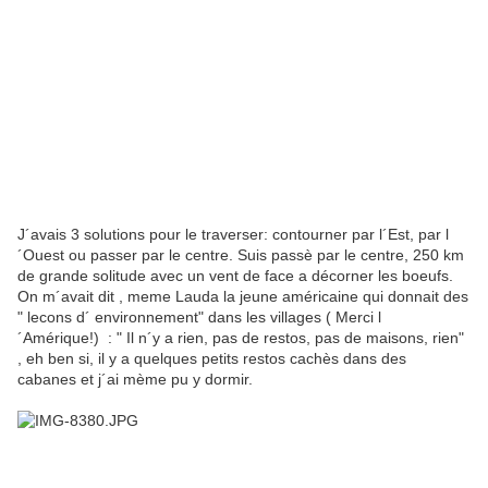
J´avais 3 solutions pour le traverser: contourner par l´Est, par l
´Ouest ou passer par le centre. Suis passè par le centre, 250 km
de grande solitude avec un vent de face a décorner les boeufs.
On m´avait dit , meme Lauda la jeune américaine qui donnait des
" lecons d´ environnement" dans les villages ( Merci l
´Amérique!) : " Il n´y a rien, pas de restos, pas de maisons, rien"
, eh ben si, il y a quelques petits restos cachès dans des
cabanes et j´ai mème pu y dormir.