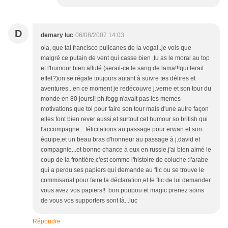
D
demary luc
06/08/2007 14:03
ola, que tal francisco pulicanes de la vega!..je vois que
malgré ce putain de vent qui casse bien ,tu as le moral au top
et l'humour bien affuté (serait-ce le sang de lama!!!qui ferait
effet?)on se régale toujours autant à suivre tes délires et
aventures...en ce moment je redécouvre j.verne et son tour du
monde en 80 jours!! ph.fogg n'avait pas les memes
motivations que toi pour faire son tour mais d'une autre façon
elles font bien rever aussi,et surtout cet humour so british qui
l'accompagne....félicitations au passage pour erwan et son
équipe,et un beau bras d'honneur au passage à j.david et
compagnie...et bonne chance à eux en russie.j'ai bien aimé le
coup de la frontière,c'est comme l'histoire de coluche :l'arabe
qui a perdu ses papiers qui demande au flic ou se trouve le
commisariat pour faire la déclaration,et le flic de lui demander
vous avez vos papiers!! bon poupou et magic prenez soins
de vous vos supporters sont là...luc
Répondre