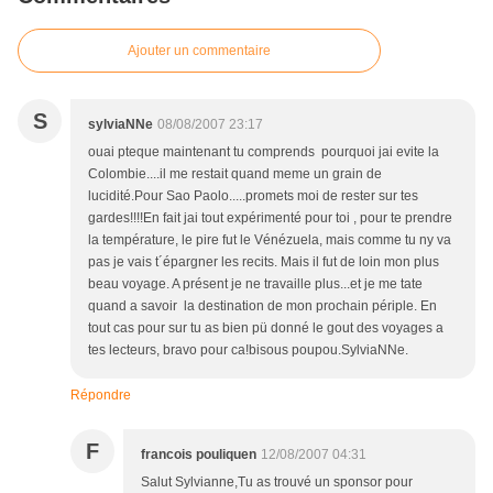
Ajouter un commentaire
S
sylviaNNe
08/08/2007 23:17
ouai pteque maintenant tu comprends pourquoi jai evite la
Colombie....il me restait quand meme un grain de
lucidité.Pour Sao Paolo.....promets moi de rester sur tes
gardes!!!!En fait jai tout expérimenté pour toi , pour te prendre
la température, le pire fut le Vénézuela, mais comme tu ny va
pas je vais t´épargner les recits. Mais il fut de loin mon plus
beau voyage. A présent je ne travaille plus...et je me tate
quand a savoir la destination de mon prochain périple. En
tout cas pour sur tu as bien pü donné le gout des voyages a
tes lecteurs, bravo pour ca!bisous poupou.SylviaNNe.
Répondre
F
francois pouliquen
12/08/2007 04:31
Salut Sylvianne,Tu as trouvé un sponsor pour