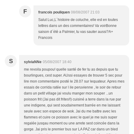
F
francois pouliquen
08/08/2007 21:03
Salut Luc,L´histoire de coluche, elle est en toutes
lettres dans un des commentaires! Va voirBonne
saison d´ètè a Palmier, tu vas sauter aussi?A+
Francois
S
sylviaNNe
05/08/2007 18:40
me revoila poupou! quelle santé de fer tu as depuis que tu
bourlingues, cest super. AUssi essayes de trouver 5 sec pour
lire mon commentaire posté le 28.07 sur lequateur. Apres mes
essais de corrida ratée sur l ile peruvienne , le soir de retour
dans un petit village jai voulu manger mon souper ...un
poisson frit (Jai pas dit frites!!) cuisiné a terre dans la rue par
une indigene, qui sest soudainement barrée en me laissant
seule avec son espece de wok. Jai du me battre avec les
flammes et cuire ce poisson avec le quel je me suis super
regalée jusqau moment ou une arrete sest coincée dans la
gorge. Jai pris le premier bus sur LA PAZ car dans un bled