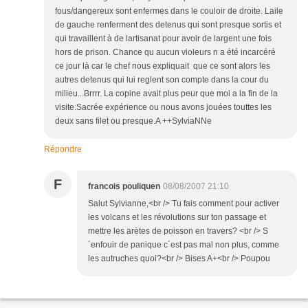
fous/dangereux sont enfermes dans le couloir de droite. Laile
de gauche renferment des detenus qui sont presque sortis et
qui travaillent à de lartisanat pour avoir de largent une fois
hors de prison. Chance qu aucun violeurs n a été incarcéré
ce jour là car le chef nous expliquait que ce sont alors les
autres detenus qui lui reglent son compte dans la cour du
milieu...Brrrr. La copine avait plus peur que moi a la fin de la
visite.Sacrée expérience ou nous avons jouées touttes les
deux sans filet ou presque.A ++SylviaNNe
Répondre
F
francois pouliquen
08/08/2007 21:10
Salut Sylvianne,<br /> Tu fais comment pour activer
les volcans et les révolutions sur ton passage et
mettre les arètes de poisson en travers? <br /> S
´enfouir de panique c´est pas mal non plus, comme
les autruches quoi?<br /> Bises A+<br /> Poupou