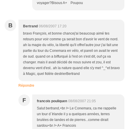
voyager?Bisous A+ Poupou
B
Bertrand
06/08/2007 17:20
bravo François, et bonne chancej'ai beaucoup aimé tes
retours pour voir comme ça serait bon d'avoir le vent de nord.
ah la magie du vélo, la liberté qu'il offrel'autre jour j'ai fait une
partie du tour du Conemara en vélo, et pareil on avait le vent
de sud. quand on a biffurqué à l'est on s'est dit, ouf ça va
changer. mais il avait décidé de nous suivre et zou, il est
devenu vent d'est.. ah la nature quand elle s'y met ^_^et bravo
à Magic, quel fidèle destrierBertrand
Répondre
F
francois pouliquen
08/08/2007 21:05
Salut bertrand,<br /> Le Conemara, ca me rappelle
un tour d´Irlande il y a quelques années, terres
brulées de landes et de pierres...comme dirait
sardou<br /> A+ Francois