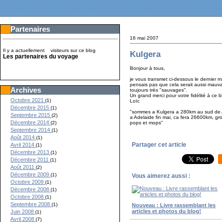
Partenaires
16 mai 2007
Il y a actuellement
visiteurs sur ce blog
Kulgera
Les partenaires du voyage
Bonjour à tous,
je vous transmet ci-dessous le dernier 
pensais pas que cela serait aussi mauva
Archives
toujours très "sauvages".
Un grand merci pour votre fidélité à ce b
Octobre 2021
(1)
Loïc
Décembre 2015
(1)
"sommes a Kulgera a 280km au sud de Al
Septembre 2015
(2)
a Adelaide fin mai, ca fera 26600km, gro
Décembre 2014
pops et mops"
(2)
Septembre 2014
(1)
Août 2014
(1)
Partager cet article
Avril 2014
(1)
Décembre 2013
(1)
Décembre 2011
(1)
Août 2011
(2)
Décembre 2009
(1)
Vous aimerez aussi :
Octobre 2009
(1)
Décembre 2008
(1)
Octobre 2008
(1)
Septembre 2008
(1)
Nouveau : Livre rassemblant les
articles et photos du blog!
Juin 2008
(1)
Avril 2008
(7)