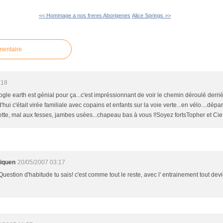
<< Hommage a nos freres Aborigenes
Alice Springs >>
mentaire
:18
ogle earth est génial pour ça...c'est impréssionnant de voir le chemin déroulé derriè
'hui c'était virée familiale avec copains et enfants sur la voie verte...en vélo....dépa
rpette, mal aux fesses, jambes usées...chapeau bas à vous !!Soyez fortsTopher et Cie
liquen
20/05/2007 03:17
uestion d'habitude tu sais! c'est comme tout le reste, avec l' entrainement tout devi