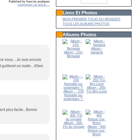
Published by francois pouliquen
commenter cet article
…
Liens Et Photos
MON PREMIER TOUR DU MONDE!!!
TOUS LES ALBUMS PHOTOS
Albums Photos
Album -
Album - 210-
panama
Birmanie
re vous....Je suis encore
rt guilleret ce matin...45km
Album - 250-
Album - - 230
Tro-Bro-Leon
Nomade-ou-
sedentaire ?-
ent plus facile...Bonne
Album - 300-
Fin du voyage
Album - 400
Retour-sur-
Brest