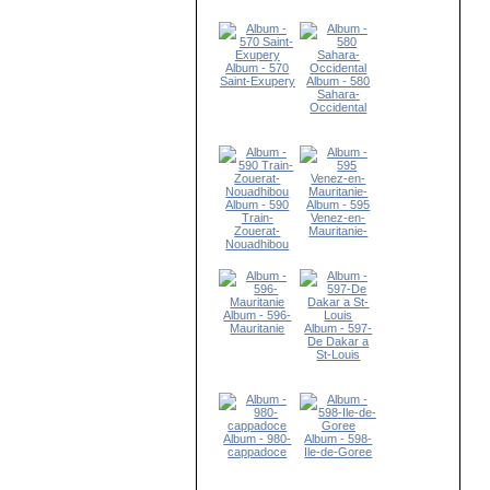
Album - 570
Saint-Exupery
Album - 580
Sahara-
Occidental
Album - 590
Album - 595
Train-
Venez-en-
Zouerat-
Mauritanie-
Nouadhibou
Album - 596-
Mauritanie
Album - 597-
De Dakar a
St-Louis
Album - 980-
Album - 598-
cappadoce
Ile-de-Goree