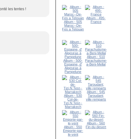
nté les tentes !
Album - 495-
Album - 505
France
Maroc--De-
Fes a Tetouan
Album - 510
Album - 500-
Parachutisme-
Espagne, d'
a-Beni-Mellal
Algesiras à
Pampelune
Album - 545
Album - 530
Taroudant;
Col-de-
ville remparts
Tizi.N.Test--
Marrakech
Album - 560
Album - 550
Fin-du-desert
Emporte-par-
le-vent