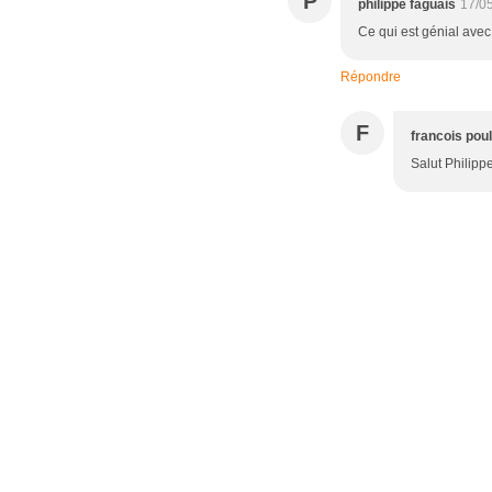
P
philippe faguais
17/0
Ce qui est génial avec 
Répondre
F
francois pou
Salut Philippe