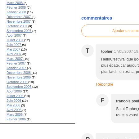
Mars 2008
(6)
Février 2008
(9)
Janvier 2008
(10)
Décembre 2007
(8)
commentaires
Novembre 2007
(8)
Octobre 2007
(9)
Ajouter un com
Septembre 2007
(7)
Août 2007
(7)
Juillet 2007
(12)
Juin 2007
(5)
T
Mai 2007
(10)
topher
17/05/2007 19
Avril 2007
(8)
Mars 2007
HelloC'est vrai que go
(10)
Février 2007
(8)
plus épaté, car aujourd
Janvier 2007
(7)
plus tard....on est ca
Décembre 2006
(11)
Novembre 2006
(7)
Octobre 2006
(10)
Répondre
Septembre 2006
(12)
Août 2006
(17)
Juillet 2006
(13)
F
Juin 2006
francois pou
(10)
Mai 2006
(3)
Salut Topher,Q
Avril 2006
(1)
Mars 2006
route a vous!
(7)
Février 2006
(1)