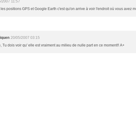
5/2007 11:57
les positions GPS et Google Earth c'est qu'on arrive à voir l'endroit où vous avez mo
liquen
20/05/2007 03:15
, Tu dois voir qu' elle est vraiment au milieu de nulle part en ce moment!! A+