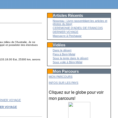
Articles Récents
Nouveau : Livre rassemblant les articles et
photos du blog!
CEREMONIE D'ADIEU DE FRANCOIS
DERNIER VOYAGE
Massacre à Peshawar
 milieu de l'Australie. Je ne
Vidéos
eloppé et posséder des étendues
Dans le désert
Para à Beni-Melal
Sous la tente dans le désert
 133.18.00 Est, 25300 km, serons
Sous voile à Béni-Mélal
Mon Parcours
MON PARCOURS
INFOS SUR LES PAYS
Cliquez sur le globe pour voir
mon parcours!
IER VOYAGE