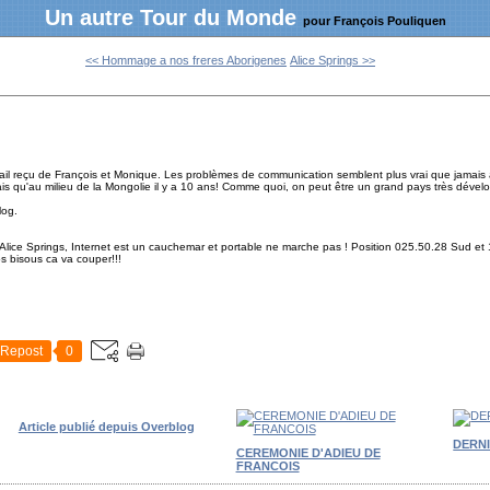
Un autre Tour du Monde
pour François Pouliquen
<< Hommage a nos freres Aborigenes
Alice Springs >>
mail reçu de François et Monique. Les problèmes de communication semblent plus vrai que jamais au
is qu'au milieu de la Mongolie il y a 10 ans! Comme quoi, on peut être un grand pays très dév
log.
ice Springs, Internet est un cauchemar et portable ne marche pas ! Position 025.50.28 Sud et
s bisous ca va couper!!!
Repost
0
Article publié depuis Overblog
DERN
CEREMONIE D'ADIEU DE
FRANCOIS