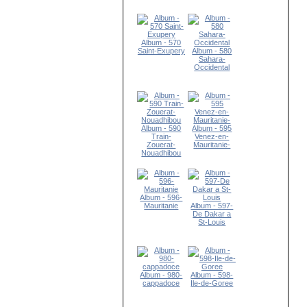
Album - 570
Saint-Exupery
Album - 580
Sahara-
Occidental
Album - 590
Album - 595
Train-
Venez-en-
Zouerat-
Mauritanie-
Nouadhibou
Album - 596-
Mauritanie
Album - 597-
De Dakar a
St-Louis
Album - 980-
Album - 598-
cappadoce
Ile-de-Goree