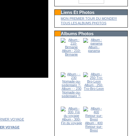
Liens Et Photos
MON PREMIER TOUR DU MONDE!!!
TOUS LES ALBUMS PHOTOS
Albums Photos
Album -
Album - 210-
panama
Birmanie
Album - 250-
Album - - 230
Tro-Bro-Leon
Nomade-ou-
sedentaire ?-
Album - 300-
Fin du voyage
Album - 400
Retour-sur-
IER VOYAGE
Brest