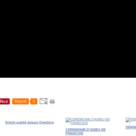
Repost
0
Article publié depuis Overblog
DERN
CEREMONIE D'ADIEU DE
FRANCOIS