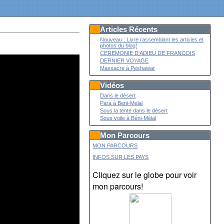
Articles Récents
Nouveau : Livre rassemblant les articles et
photos du blog!
CEREMONIE D'ADIEU DE FRANCOIS
DERNIER VOYAGE
Massacre à Peshawar
Vidéos
Dans le désert
Para à Beni-Melal
Sous la tente dans le désert
Sous voile à Béni-Mélal
Mon Parcours
MON PARCOURS
INFOS SUR LES PAYS
Cliquez sur le globe pour voir
mon parcours!