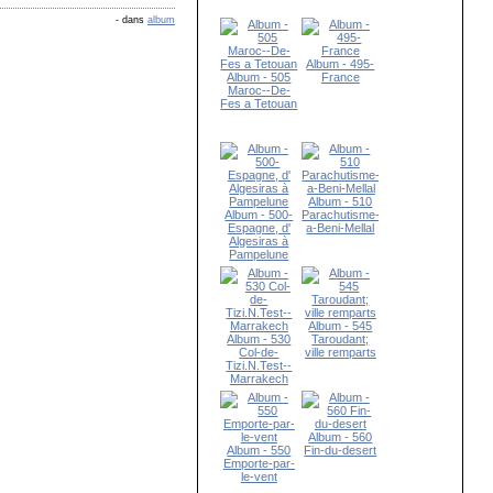
-
dans
album
Album - 495-
Album - 505
France
Maroc--De-
Fes a Tetouan
Album - 510
Album - 500-
Parachutisme-
Espagne, d'
a-Beni-Mellal
Algesiras à
Pampelune
Album - 545
Album - 530
Taroudant;
Col-de-
ville remparts
Tizi.N.Test--
Marrakech
Album - 560
Album - 550
Fin-du-desert
Emporte-par-
le-vent