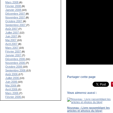
Mars 2008
(6)
Février 2008
(9)
Janvier 2008
(10)
Décembre 2007
(8)
Novembre 2007
(8)
Octobre 2007
(9)
Septembre 2007
(7)
Août 2007
(7)
Juillet 2007
(12)
Juin 2007
(5)
Mai 2007
(10)
Avril 2007
(8)
Mars 2007
(10)
Février 2007
(8)
Janvier 2007
(7)
Décembre 2006
(11)
Novembre 2006
(7)
Octobre 2006
(10)
Septembre 2006
(12)
Août 2006
(17)
Partager cette page
Juillet 2006
(13)
Juin 2006
(10)
Mai 2006
(3)
Avril 2006
(1)
Vous aimerez aussi :
Mars 2006
(7)
Février 2006
(1)
Nouveau : Livre rassemblant les
articles et photos du blog!