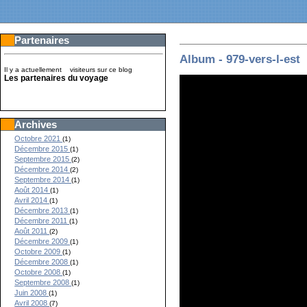
Partenaires
Album - 979-vers-l-est
Il y a actuellement
visiteurs sur ce blog
Les partenaires du voyage
Archives
Octobre 2021
(1)
Décembre 2015
(1)
Septembre 2015
(2)
Décembre 2014
(2)
Septembre 2014
(1)
Août 2014
(1)
Avril 2014
(1)
Décembre 2013
(1)
Décembre 2011
(1)
Août 2011
(2)
Décembre 2009
(1)
Octobre 2009
(1)
Décembre 2008
(1)
Octobre 2008
(1)
Septembre 2008
(1)
Juin 2008
(1)
Avril 2008
(7)