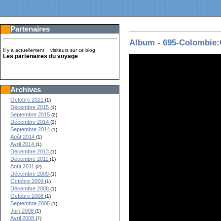
Partenaires
Album - 695-Colombie:
Il y a actuellement
visiteurs sur ce blog
Les partenaires du voyage
Archives
Octobre 2021
(1)
Décembre 2015
(1)
Septembre 2015
(2)
Décembre 2014
(2)
Septembre 2014
(1)
Août 2014
(1)
Avril 2014
(1)
Décembre 2013
(1)
Décembre 2011
(1)
Août 2011
(2)
Décembre 2009
(1)
Octobre 2009
(1)
Décembre 2008
(1)
Octobre 2008
(1)
Septembre 2008
(1)
Juin 2008
(1)
Avril 2008
(7)