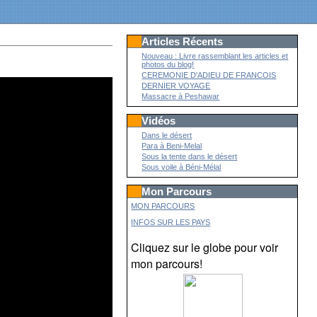
Articles Récents
Nouveau : Livre rassemblant les articles et
photos du blog!
CEREMONIE D'ADIEU DE FRANCOIS
DERNIER VOYAGE
Massacre à Peshawar
Vidéos
Dans le désert
Para à Beni-Melal
Sous la tente dans le désert
Sous voile à Béni-Mélal
Mon Parcours
MON PARCOURS
INFOS SUR LES PAYS
Cliquez sur le globe pour voir
mon parcours!