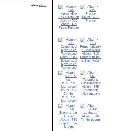
-
dans
album
Album - 495-
Album - 505
France
Maroc--De-
Fes a Tetouan
Album - 510
Album - 500-
Parachutisme-
Espagne, d'
a-Beni-Mellal
Algesiras à
Pampelune
Album - 545
Album - 530
Taroudant;
Col-de-
ville remparts
Tizi.N.Test--
Marrakech
Album - 560
Album - 550
Fin-du-desert
Emporte-par-
le-vent