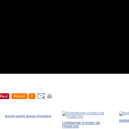
Repost
0
Article publié depuis Overblog
DERN
CEREMONIE D'ADIEU DE
FRANCOIS