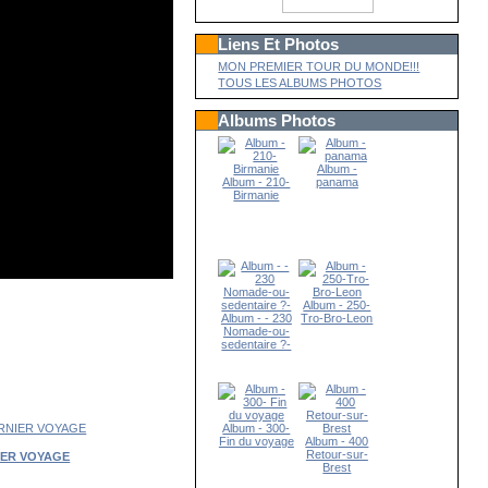
Liens Et Photos
MON PREMIER TOUR DU MONDE!!!
TOUS LES ALBUMS PHOTOS
Albums Photos
Album -
Album - 210-
panama
Birmanie
Album - 250-
Album - - 230
Tro-Bro-Leon
Nomade-ou-
sedentaire ?-
Album - 300-
Fin du voyage
Album - 400
Retour-sur-
IER VOYAGE
Brest