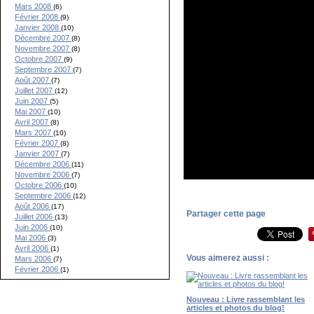
Mars 2008
(6)
Février 2008
(9)
Janvier 2008
(10)
Décembre 2007
(8)
Novembre 2007
(8)
Octobre 2007
(9)
Septembre 2007
(7)
Août 2007
(7)
Juillet 2007
(12)
Juin 2007
(5)
Mai 2007
(10)
Avril 2007
(8)
Mars 2007
(10)
Février 2007
(8)
Janvier 2007
(7)
Décembre 2006
(11)
Novembre 2006
(7)
Octobre 2006
(10)
Septembre 2006
(12)
Août 2006
(17)
Partager cette page
Juillet 2006
(13)
Juin 2006
(10)
Mai 2006
(3)
Avril 2006
(1)
Vous aimerez aussi :
Mars 2006
(7)
Février 2006
(1)
Nouveau : Livre rassemblant les
articles et photos du blog!