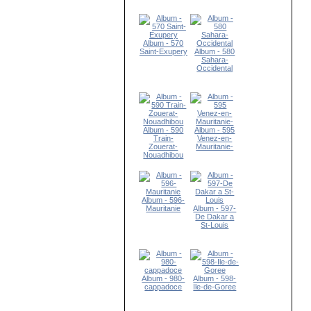
Album - 570
Saint-Exupery
Album - 580
Sahara-
Occidental
Album - 590
Album - 595
Train-
Venez-en-
Zouerat-
Mauritanie-
Nouadhibou
Album - 596-
Mauritanie
Album - 597-
De Dakar a
St-Louis
Album - 980-
Album - 598-
cappadoce
Ile-de-Goree